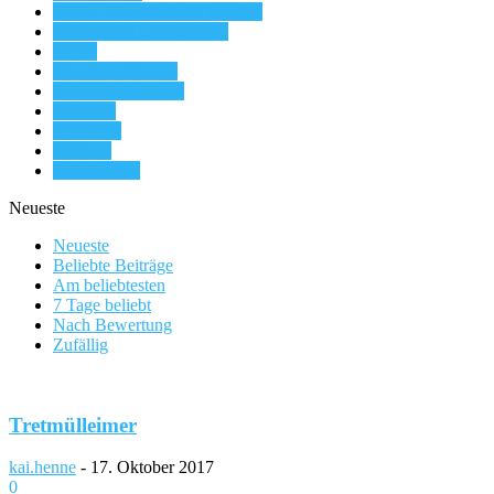
Koffer, Rucksäcke & Taschen
Lebensmittel & Getränke
Musik
Musikinstrumente
Schmuck & Uhren
Software
Spielzeug
Wohnen
Zeitschriften
Neueste
Neueste
Beliebte Beiträge
Am beliebtesten
7 Tage beliebt
Nach Bewertung
Zufällig
Tretmülleimer
kai.henne
-
17. Oktober 2017
0