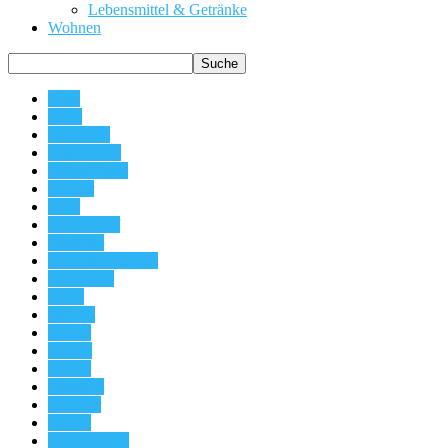
Lebensmittel & Getränke
Wohnen
Auto
Baby
Baumarkt
Bekleidung
Beleuchtung
Bücher
Büro
Bürobedarf
Drogerie
DVD & Blu-Ray
Elektronik
Filme
Freizeit
Freizet
Games
Garten
Haushalt
Haustier
Kindle
Kindle-Shop