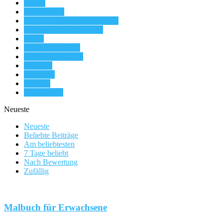
Kindle
Kindle-Shop
Koffer, Rucksäcke & Taschen
Lebensmittel & Getränke
Musik
Musikinstrumente
Schmuck & Uhren
Software
Spielzeug
Wohnen
Zeitschriften
Neueste
Neueste
Beliebte Beiträge
Am beliebtesten
7 Tage beliebt
Nach Bewertung
Zufällig
Malbuch für Erwachsene