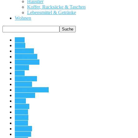
Haustier
Koffer, Rucksäcke & Taschen
Lebensmittel & Getränke
Wohnen
Auto
Baby
Baumarkt
Bekleidung
Beleuchtung
Bücher
Büro
Bürobedarf
Drogerie
DVD & Blu-Ray
Elektronik
Filme
Freizeit
Freizet
Games
Garten
Haushalt
Haustier