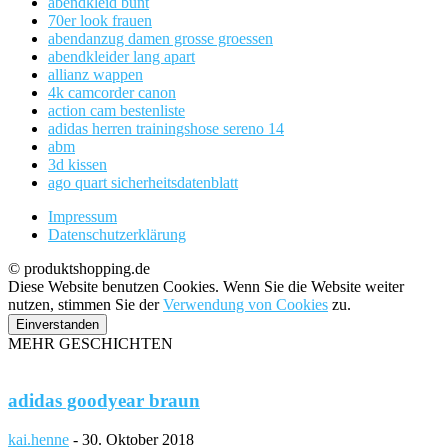
abendkleid bunt
70er look frauen
abendanzug damen grosse groessen
abendkleider lang apart
allianz wappen
4k camcorder canon
action cam bestenliste
adidas herren trainingshose sereno 14
abm
3d kissen
ago quart sicherheitsdatenblatt
Impressum
Datenschutzerklärung
© produktshopping.de
Diese Website benutzen Cookies. Wenn Sie die Website weiter
nutzen, stimmen Sie der
Verwendung von Cookies
zu.
Einverstanden
MEHR GESCHICHTEN
adidas goodyear braun
kai.henne
-
30. Oktober 2018