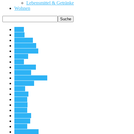
Lebensmittel & Getränke
Wohnen
Auto
Baby
Baumarkt
Bekleidung
Beleuchtung
Bücher
Büro
Bürobedarf
Drogerie
DVD & Blu-Ray
Elektronik
Filme
Freizeit
Freizet
Games
Garten
Haushalt
Haustier
Kindle
Kindle-Shop