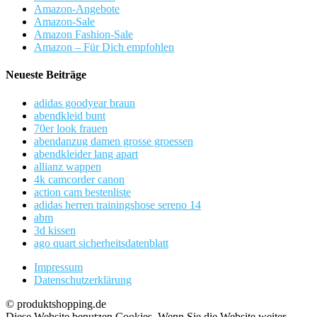
Amazon-Angebote
Amazon-Sale
Amazon Fashion-Sale
Amazon – Für Dich empfohlen
Neueste Beiträge
adidas goodyear braun
abendkleid bunt
70er look frauen
abendanzug damen grosse groessen
abendkleider lang apart
allianz wappen
4k camcorder canon
action cam bestenliste
adidas herren trainingshose sereno 14
abm
3d kissen
ago quart sicherheitsdatenblatt
Impressum
Datenschutzerklärung
© produktshopping.de
Diese Website benutzen Cookies. Wenn Sie die Website weiter