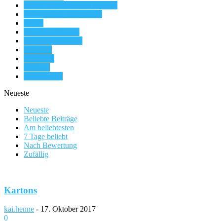
Koffer, Rucksäcke & Taschen
Lebensmittel & Getränke
Musik
Musikinstrumente
Schmuck & Uhren
Software
Spielzeug
Wohnen
Zeitschriften
Neueste
Neueste
Beliebte Beiträge
Am beliebtesten
7 Tage beliebt
Nach Bewertung
Zufällig
Kartons
kai.henne
-
17. Oktober 2017
0