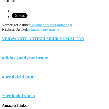
TEILEN
Vorheriger Artikel
aktienhandel fuer anfaenger
Nächster Artikel
absauganlage spaene
VERWANDTE ARTIKEL
MEHR VOM AUTOR
adidas goodyear braun
abendkleid bunt
70er look frauen
Amazon-Links