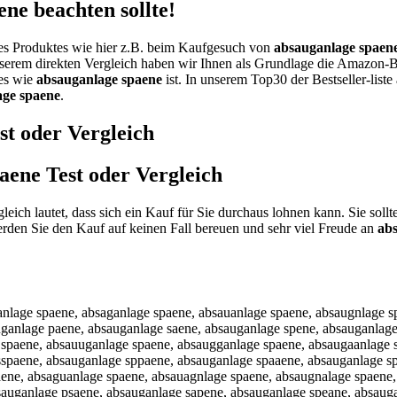
e beachten sollte!
nes Produktes wie hier z.B. beim Kaufgesuch von
absauganlage spaen
nserem direkten Vergleich haben wir Ihnen als Grundlage die Amazon-Be
tes wie
absauganlage spaene
ist. In unserem Top30 der Bestseller-list
age spaene
.
st oder Vergleich
paene
Test oder Vergleich
leich lautet, dass sich ein Kauf für Sie durchaus lohnen kann. Sie sol
den Sie den Kauf auf keinen Fall bereuen und sehr viel Freude an
ab
nlage spaene, absaganlage spaene, absauanlage spaene, absaugnlage s
uganlage paene, absauganlage saene, absauganlage spene, absauganlage
 spaene, absauuganlage spaene, absaugganlage spaene, absaugaanlage 
sspaene, absauganlage sppaene, absauganlage spaaene, absauganlage s
aene, absaguanlage spaene, absauagnlage spaene, absaugnalage spaene,
sauganlage psaene, absauganlage sapene, absauganlage speane, absaug