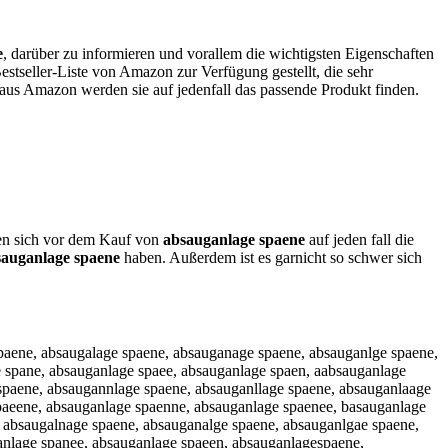
e
, darüber zu informieren und vorallem die wichtigsten Eigenschaften
stseller-Liste von Amazon zur Verfügung gestellt, die sehr
e aus Amazon werden sie auf jedenfall das passende Produkt finden.
lten sich vor dem Kauf von
absauganlage spaene
auf jeden fall die
sauganlage spaene
haben. Außerdem ist es garnicht so schwer sich
paene, absaugalage spaene, absauganage spaene, absauganlge spaene,
 spane, absauganlage spaee, absauganlage spaen, aabsauganlage
spaene, absaugannlage spaene, absauganllage spaene, absauganlaage
paeene, absauganlage spaenne, absauganlage spaenee, basauganlage
 absaugalnage spaene, absauganalge spaene, absauganlgae spaene,
anlage spanee, absauganlage spaeen, absauganlagespaene,