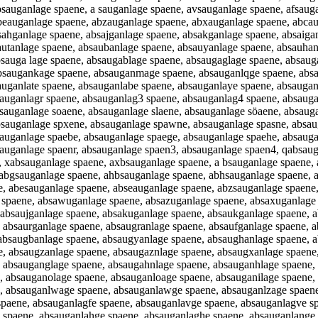
sauganlage spaene, a sauganlage spaene, avsauganlage spaene, afsaug
beauganlage spaene, abzauganlage spaene, abxauganlage spaene, abca
ahganlage spaene, absajganlage spaene, absakganlage spaene, absaiga
autanlage spaene, absaubanlage spaene, absauyanlage spaene, absauha
sauga lage spaene, absaugablage spaene, absaugaglage spaene, absaug
bsaugankage spaene, absauganmage spaene, absauganlqge spaene, absa
auganlate spaene, absauganlabe spaene, absauganlaye spaene, absauga
sauganlagr spaene, absauganlag3 spaene, absauganlag4 spaene, absaug
sauganlage soaene, absauganlage slaene, absauganlage söaene, absaug
sauganlage spxene, absauganlage spawne, absauganlage spasne, absaug
sauganlage spaebe, absauganlage spaege, absauganlage spaehe, absaug
sauganlage spaenr, absauganlage spaen3, absauganlage spaen4, qabsau
 xabsauganlage spaene, axbsauganlage spaene, a bsauganlage spaene, 
 abgsauganlage spaene, ahbsauganlage spaene, abhsauganlage spaene, 
, abesauganlage spaene, abseauganlage spaene, abzsauganlage spaene,
 spaene, absawuganlage spaene, absazuganlage spaene, absaxuganlage
absaujganlage spaene, absakuganlage spaene, absaukganlage spaene, a
 absaurganlage spaene, absaugranlage spaene, absaufganlage spaene, 
 absaugbanlage spaene, absaugyanlage spaene, absaughanlage spaene, 
 absaugzanlage spaene, absaugaznlage spaene, absaugxanlage spaene,
 absauganglage spaene, absaugahnlage spaene, absauganhlage spaene, 
 absauganolage spaene, absauganloage spaene, absauganilage spaene, 
, absauganlwage spaene, absauganlawge spaene, absauganlzage spaene
spaene, absauganlagfe spaene, absauganlavge spaene, absauganlagve s
 spaene, absauganlahge spaene, absauganlaghe spaene, absauganlange