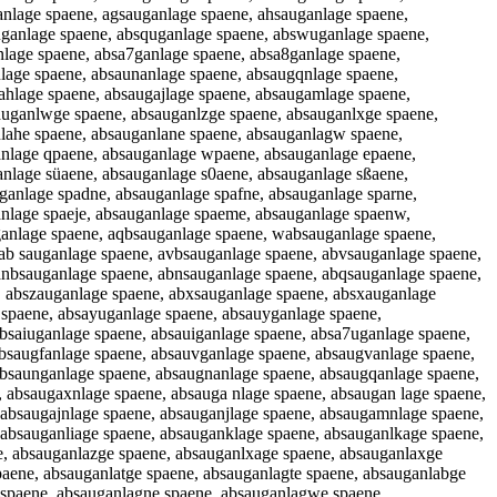
anlage spaene, agsauganlage spaene, ahsauganlage spaene,
uganlage spaene, absquganlage spaene, abswuganlage spaene,
nlage spaene, absa7ganlage spaene, absa8ganlage spaene,
nlage spaene, absaunanlage spaene, absaugqnlage spaene,
ahlage spaene, absaugajlage spaene, absaugamlage spaene,
uganlwge spaene, absauganlzge spaene, absauganlxge spaene,
nlahe spaene, absauganlane spaene, absauganlagw spaene,
anlage qpaene, absauganlage wpaene, absauganlage epaene,
anlage süaene, absauganlage s0aene, absauganlage sßaene,
anlage spadne, absauganlage spafne, absauganlage sparne,
anlage spaeje, absauganlage spaeme, absauganlage spaenw,
ganlage spaene, aqbsauganlage spaene, wabsauganlage spaene,
ab sauganlage spaene, avbsauganlage spaene, abvsauganlage spaene,
anbsauganlage spaene, abnsauganlage spaene, abqsauganlage spaene,
 abszauganlage spaene, abxsauganlage spaene, absxauganlage
 spaene, absayuganlage spaene, absauyganlage spaene,
bsaiuganlage spaene, absauiganlage spaene, absa7uganlage spaene,
absaugfanlage spaene, absauvganlage spaene, absaugvanlage spaene,
absaunganlage spaene, absaugnanlage spaene, absaugqanlage spaene,
 absaugaxnlage spaene, absauga nlage spaene, absaugan lage spaene,
absaugajnlage spaene, absauganjlage spaene, absaugamnlage spaene,
absauganliage spaene, absauganklage spaene, absauganlkage spaene,
, absauganlazge spaene, absauganlxage spaene, absauganlaxge
paene, absauganlatge spaene, absauganlagte spaene, absauganlabge
 spaene, absauganlagne spaene, absauganlagwe spaene,