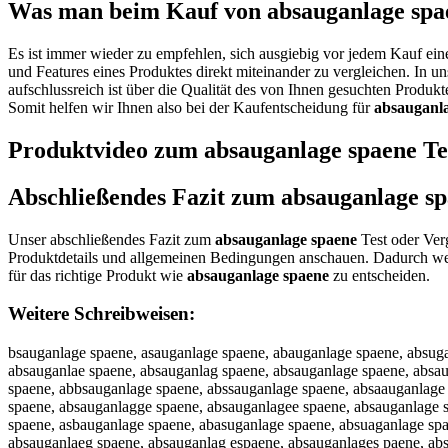
Was man beim Kauf von absauganlage spaen
Es ist immer wieder zu empfehlen, sich ausgiebig vor jedem Kauf ei
und Features eines Produktes direkt miteinander zu vergleichen. In u
aufschlussreich ist über die Qualität des von Ihnen gesuchten Produk
Somit helfen wir Ihnen also bei der Kaufentscheidung für
absauganl
Produktvideo zum
absauganlage spaene
Te
Abschließendes Fazit zum
absauganlage s
Unser abschließendes Fazit zum
absauganlage spaene
Test oder Verg
Produktdetails und allgemeinen Bedingungen anschauen. Dadurch wer
für das richtige Produkt wie
absauganlage spaene
zu entscheiden.
Weitere Schreibweisen:
bsauganlage spaene, asauganlage spaene, abauganlage spaene, absuga
absauganlae spaene, absauganlag spaene, absauganlage spaene, absa
spaene, abbsauganlage spaene, abssauganlage spaene, absaauganlage
spaene, absauganlagge spaene, absauganlagee spaene, absauganlage 
spaene, asbauganlage spaene, abasuganlage spaene, absuaganlage sp
absauganlaeg spaene, absauganlag espaene, absauganlages paene, ab