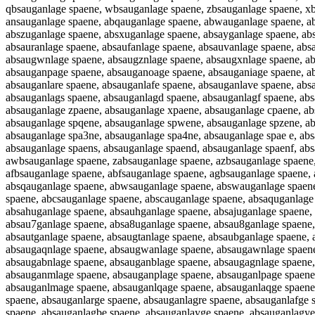
qbsauganlage spaene, wbsauganlage spaene, zbsauganlage spaene, xb
ansauganlage spaene, abqauganlage spaene, abwauganlage spaene, a
abszuganlage spaene, absxuganlage spaene, absayganlage spaene, abs
absauranlage spaene, absaufanlage spaene, absauvanlage spaene, abs
absaugwnlage spaene, absaugznlage spaene, absaugxnlage spaene, ab
absauganpage spaene, absauganoage spaene, absauganiage spaene, a
absauganlare spaene, absauganlafe spaene, absauganlave spaene, abs
absauganlags spaene, absauganlagd spaene, absauganlagf spaene, ab
absauganlage zpaene, absauganlage xpaene, absauganlage cpaene, ab
absauganlage spqene, absauganlage spwene, absauganlage spzene, ab
absauganlage spa3ne, absauganlage spa4ne, absauganlage spae e, ab
absauganlage spaens, absauganlage spaend, absauganlage spaenf, ab
awbsauganlage spaene, zabsauganlage spaene, azbsauganlage spaene,
afbsauganlage spaene, abfsauganlage spaene, agbsauganlage spaene,
absqauganlage spaene, abwsauganlage spaene, abswauganlage spaene
spaene, abcsauganlage spaene, abscauganlage spaene, absaquganlage
absahuganlage spaene, absauhganlage spaene, absajuganlage spaene, 
absau7ganlage spaene, absa8uganlage spaene, absau8ganlage spaene,
absautganlage spaene, absaugtanlage spaene, absaubganlage spaene,
absaugaqnlage spaene, absaugwanlage spaene, absaugawnlage spaene,
absaugabnlage spaene, absauganblage spaene, absaugagnlage spaene,
absauganmlage spaene, absauganplage spaene, absauganlpage spaene,
absauganlmage spaene, absauganlqage spaene, absauganlaqge spaene
spaene, absauganlarge spaene, absauganlagre spaene, absauganlafge 
spaene, absauganlagbe spaene, absauganlayge spaene, absauganlagye