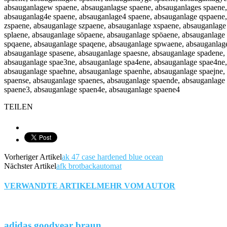
absauganlagew spaene, absauganlagse spaene, absauganlages spaene,
absauganlag4e spaene, absauganlage4 spaene, absauganlage qspaene
zspaene, absauganlage szpaene, absauganlage xspaene, absauganlage
splaene, absauganlage söpaene, absauganlage spöaene, absauganlage
spqaene, absauganlage spaqene, absauganlage spwaene, absauganlag
absauganlage spasene, absauganlage spaesne, absauganlage spadene, 
absauganlage spae3ne, absauganlage spa4ene, absauganlage spae4ne,
absauganlage spaehne, absauganlage spaenhe, absauganlage spaejne
spaense, absauganlage spaenes, absauganlage spaende, absauganlage 
spaene3, absauganlage spaen4e, absauganlage spaene4
TEILEN
Vorheriger Artikel
ak 47 case hardened blue ocean
Nächster Artikel
afk brotbackautomat
VERWANDTE ARTIKEL
MEHR VOM AUTOR
adidas goodyear braun