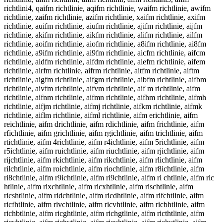
richtlini4, qaifm richtlinie, aqifm richtlinie, waifm richtlinie, awifm
richtlinie, zaifm richtlinie, azifm richtlinie, xaifm richtlinie, axifm
richtlinie, auifm richtlinie, aiufm richtlinie, ajifm richtlinie, aijfm
richtlinie, akifm richtlinie, aikfm richtlinie, alifm richtlinie, ailfm
richtlinie, aoifm richtlinie, aiofm richtlinie, a8ifm richtlinie, ai8fm
richtlinie, a9ifm richtlinie, ai9fm richtlinie, aicfm richtlinie, aifcm
richtlinie, aidfm richtlinie, aifdm richtlinie, aiefm richtlinie, aifem
richtlinie, airfm richtlinie, aifrm richtlinie, aitfm richtlinie, aiftm
richtlinie, aigfm richtlinie, aifgm richtlinie, aibfm richtlinie, aifbm
richtlinie, aivfm richtlinie, aifvm richtlinie, aif m richtlinie, aifm
richtlinie, aifnm richtlinie, aifmn richtlinie, aifhm richtlinie, aifmh
richtlinie, aifjm richtlinie, aifmj richtlinie, aifkm richtlinie, aifmk
richtlinie, aiflm richtlinie, aifml richtlinie, aifm erichtlinie, aifm
reichtlinie, aifm drichtlinie, aifm rdichtlinie, aifm frichtlinie, aifm
rfichtlinie, aifm grichtlinie, aifm rgichtlinie, aifm trichtlinie, aifm
rtichtlinie, aifm 4richtlinie, aifm r4ichtlinie, aifm 5richtlinie, aifm
r5ichtlinie, aifm ruichtlinie, aifm riuchtlinie, aifm rjichtlinie, aifm
rijchtlinie, aifm rkichtlinie, aifm rikchtlinie, aifm rlichtlinie, aifm
rilchtlinie, aifm roichtlinie, aifm riochtlinie, aifm r8ichtlinie, aifm
ri8chtlinie, aifm r9ichtlinie, aifm ri9chtlinie, aifm ri chtlinie, aifm ric
htlinie, aifm rixchtlinie, aifm ricxhtlinie, aifm rischtlinie, aifm
ricshtlinie, aifm ridchtlinie, aifm ricdhtlinie, aifm rifchtlinie, aifm
ricfhtlinie, aifm rivchtlinie, aifm ricvhtlinie, aifm ricbhtlinie, aifm
richbtlinie, aifm ricghtlinie, aifm richgtlinie, aifm ricthtlinie, aifm