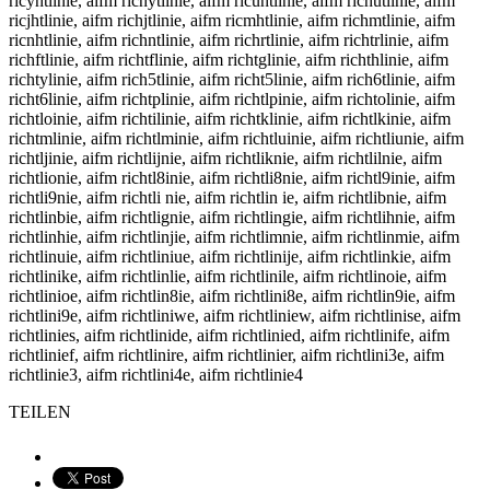
ricyhtlinie, aifm richytlinie, aifm ricuhtlinie, aifm richutlinie, aifm
ricjhtlinie, aifm richjtlinie, aifm ricmhtlinie, aifm richmtlinie, aifm
ricnhtlinie, aifm richntlinie, aifm richrtlinie, aifm richtrlinie, aifm
richftlinie, aifm richtflinie, aifm richtglinie, aifm richthlinie, aifm
richtylinie, aifm rich5tlinie, aifm richt5linie, aifm rich6tlinie, aifm
richt6linie, aifm richtplinie, aifm richtlpinie, aifm richtolinie, aifm
richtloinie, aifm richtilinie, aifm richtklinie, aifm richtlkinie, aifm
richtmlinie, aifm richtlminie, aifm richtluinie, aifm richtliunie, aifm
richtljinie, aifm richtlijnie, aifm richtliknie, aifm richtlilnie, aifm
richtlionie, aifm richtl8inie, aifm richtli8nie, aifm richtl9inie, aifm
richtli9nie, aifm richtli nie, aifm richtlin ie, aifm richtlibnie, aifm
richtlinbie, aifm richtlignie, aifm richtlingie, aifm richtlihnie, aifm
richtlinhie, aifm richtlinjie, aifm richtlimnie, aifm richtlinmie, aifm
richtlinuie, aifm richtliniue, aifm richtlinije, aifm richtlinkie, aifm
richtlinike, aifm richtlinlie, aifm richtlinile, aifm richtlinoie, aifm
richtlinioe, aifm richtlin8ie, aifm richtlini8e, aifm richtlin9ie, aifm
richtlini9e, aifm richtliniwe, aifm richtliniew, aifm richtlinise, aifm
richtlinies, aifm richtlinide, aifm richtlinied, aifm richtlinife, aifm
richtlinief, aifm richtlinire, aifm richtlinier, aifm richtlini3e, aifm
richtlinie3, aifm richtlini4e, aifm richtlinie4
TEILEN