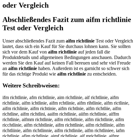
oder Vergleich
Abschließendes Fazit zum
aifm richtlinie
Test oder Vergleich
Unser abschließendes Fazit zum
aifm richtlinie
Test oder Vergleich
lautet, dass sich ein Kauf für Sie durchaus lohnen kann. Sie sollten
sich vor dem Kauf von
aifm richtlinie
auf jeden fall die
Produktdetails und allgemeinen Bedingungen anschauen. Dadurch
werden Sie den Kauf auf keinen Fall bereuen und sehr viel Freude
an
aifm richtlinie
haben. Außerdem ist es garnicht so schwer sich
für das richtige Produkt wie
aifm richtlinie
zu entscheiden.
Weitere Schreibweisen:
ifm richtlinie, afm richtlinie, aim richtlinie, aif richtlinie, aifm
richtlinie, aifm ichtlinie, aifm rchtlinie, aifm rihtlinie, aifm rictlinie,
aifm richlinie, aifm richtinie, aifm richtlnie, aifm richtliie, aifm
richtline, aifm richtlini, aaifm richtlinie, aiifm richtlinie, aiffm
richtlinie, aifmm richtlinie, aifm rrichtlinie, aifm riichtlinie, aifm
ricchtlinie, aifm richhtlinie, aifm richttlinie, aifm richtllinie, aifm
richtliinie, aifm richtlinnie, aifm richtliniie, aifm richtliniee, iafm
richtlinie, afim richtlinie, aimf richtlinie, aif mrichtlinie, aifmr