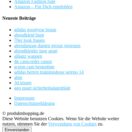
Amazon Fashion-Sale
Amazon – Für Dich empfohlen
Neueste Beiträge
adidas goodyear braun
abendkleid bunt
70er look frauen
abendanzug damen grosse groessen
abendkleider lang apart
allianz wappen
4k camcorder canon
action cam bestenliste
adidas herren trainingshose sereno 14
abm
3d kissen
ago quart sicherheitsdatenblatt
Impressum
Datenschutzerklärung
© produktshopping.de
Diese Website benutzen Cookies. Wenn Sie die Website weiter
nutzen, stimmen Sie der
Verwendung von Cookies
zu.
Einverstanden