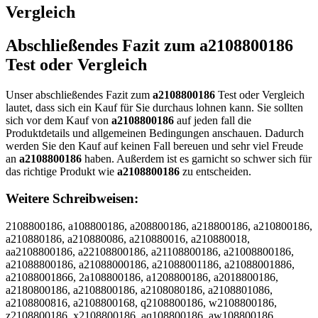
Vergleich
Abschließendes Fazit zum
a2108800186
Test oder Vergleich
Unser abschließendes Fazit zum
a2108800186
Test oder Vergleich
lautet, dass sich ein Kauf für Sie durchaus lohnen kann. Sie sollten
sich vor dem Kauf von
a2108800186
auf jeden fall die
Produktdetails und allgemeinen Bedingungen anschauen. Dadurch
werden Sie den Kauf auf keinen Fall bereuen und sehr viel Freude
an
a2108800186
haben. Außerdem ist es garnicht so schwer sich für
das richtige Produkt wie
a2108800186
zu entscheiden.
Weitere Schreibweisen:
2108800186, a108800186, a208800186, a218800186, a210800186,
a210880186, a210880086, a210880016, a210880018,
aa2108800186, a22108800186, a21108800186, a21008800186,
a21088800186, a21088000186, a21088001186, a21088001886,
a21088001866, 2a108800186, a1208800186, a2018800186,
a2180800186, a2108800186, a2108080186, a2108801086,
a2108800816, a2108800168, q2108800186, w2108800186,
z2108800186, x2108800186, aq108800186, aw108800186,