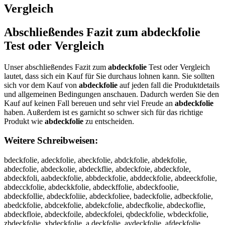
Vergleich
Abschließendes Fazit zum
abdeckfolie
Test oder Vergleich
Unser abschließendes Fazit zum
abdeckfolie
Test oder Vergleich
lautet, dass sich ein Kauf für Sie durchaus lohnen kann. Sie sollten
sich vor dem Kauf von
abdeckfolie
auf jeden fall die Produktdetails
und allgemeinen Bedingungen anschauen. Dadurch werden Sie den
Kauf auf keinen Fall bereuen und sehr viel Freude an
abdeckfolie
haben. Außerdem ist es garnicht so schwer sich für das richtige
Produkt wie
abdeckfolie
zu entscheiden.
Weitere Schreibweisen:
bdeckfolie, adeckfolie, abeckfolie, abdckfolie, abdekfolie,
abdecfolie, abdeckolie, abdeckflie, abdeckfoie, abdeckfole,
abdeckfoli, aabdeckfolie, abbdeckfolie, abddeckfolie, abdeeckfolie,
abdecckfolie, abdeckkfolie, abdeckffolie, abdeckfoolie,
abdeckfollie, abdeckfoliie, abdeckfoliee, badeckfolie, adbeckfolie,
abedckfolie, abdcekfolie, abdekcfolie, abdecfkolie, abdeckoflie,
abdeckfloie, abdeckfoile, abdeckfolei, qbdeckfolie, wbdeckfolie,
zbdeckfolie, xbdeckfolie, a deckfolie, avdeckfolie, afdeckfolie,