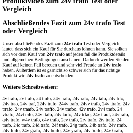
Produktvideo zum
24v trafo
Test oder
Vergleich
Abschließendes Fazit zum
24v trafo
Test
oder Vergleich
Unser abschließendes Fazit zum
24v trafo
Test oder Vergleich
lautet, dass sich ein Kauf für Sie durchaus lohnen kann. Sie sollten
sich vor dem Kauf von
24v trafo
auf jeden fall die Produktdetails
und allgemeinen Bedingungen anschauen. Dadurch werden Sie den
Kauf auf keinen Fall bereuen und sehr viel Freude an
24v trafo
haben. Außerdem ist es garnicht so schwer sich für das richtige
Produkt wie
24v trafo
zu entscheiden.
Weitere Schreibweisen:
4v trafo, 2v trafo, 24 trafo, 24v trafo, 24v rafo, 24v tafo, 24v trfo,
24v trao, 24v traf, 224v trafo, 244v trafo, 24vv trafo, 24v ttrafo, 24v
trrafo, 24v traafo, 24v traffo, 24v trafoo, 42v trafo, 2v4 trafo, 24
vtrafo, 24vt rafo, 24v rtafo, 24v tarfo, 24v trfao, 24v traof, 24vtrafo,
q4v trafo, w4v trafo, e4v trafo, 2ev trafo, 2rv trafo, 2tv trafo, 24
trafo, 24c trafo, 24d trafo, 24f trafo, 24g trafo, 24b trafo, 24v rrafo,
24v frafo, 24v grafo, 24v hrafo, 24v yrafo, 24v 5rafo, 24v 6rafo,