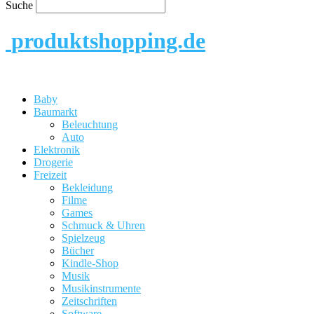
Suche
produktshopping.de
Baby
Baumarkt
Beleuchtung
Auto
Elektronik
Drogerie
Freizeit
Bekleidung
Filme
Games
Schmuck & Uhren
Spielzeug
Bücher
Kindle-Shop
Musik
Musikinstrumente
Zeitschriften
Software