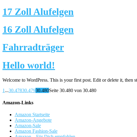
17 Zoll Alufelgen
16 Zoll Alufelgen
Fahrradträger
Hello world!
Welcome to WordPress. This is your first post. Edit or delete it, then st
1
...
30.478
30.479
30.480
Seite 30.480 von 30.480
Amazon-Links
Amazon Startseite
Amazon-Angebote
Amazon-Sale
Amazon Fashion-Sale
Amazon – Für Dich empfohlen