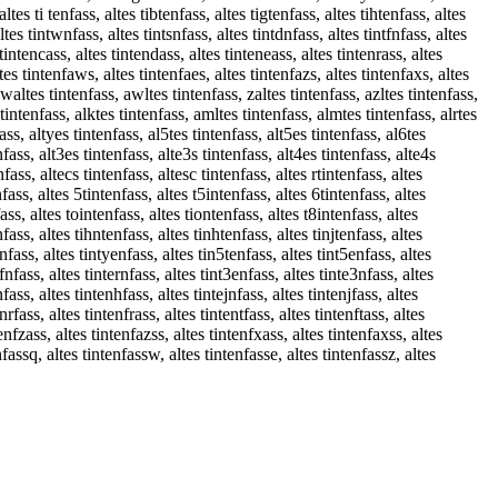
tes ti tenfass, altes tibtenfass, altes tigtenfass, altes tihtenfass, altes
tes tintwnfass, altes tintsnfass, altes tintdnfass, altes tintfnfass, altes
s tintencass, altes tintendass, altes tinteneass, altes tintenrass, altes
ltes tintenfaws, altes tintenfaes, altes tintenfazs, altes tintenfaxs, altes
, waltes tintenfass, awltes tintenfass, zaltes tintenfass, azltes tintenfass,
s tintenfass, alktes tintenfass, amltes tintenfass, almtes tintenfass, alrtes
fass, altyes tintenfass, al5tes tintenfass, alt5es tintenfass, al6tes
nfass, alt3es tintenfass, alte3s tintenfass, alt4es tintenfass, alte4s
fass, altecs tintenfass, altesc tintenfass, altes rtintenfass, altes
nfass, altes 5tintenfass, altes t5intenfass, altes 6tintenfass, altes
fass, altes tointenfass, altes tiontenfass, altes t8intenfass, altes
nfass, altes tihntenfass, altes tinhtenfass, altes tinjtenfass, altes
enfass, altes tintyenfass, altes tin5tenfass, altes tint5enfass, altes
fnfass, altes tinternfass, altes tint3enfass, altes tinte3nfass, altes
fass, altes tintenhfass, altes tintejnfass, altes tintenjfass, altes
rfass, altes tintenfrass, altes tintentfass, altes tintenftass, altes
enfzass, altes tintenfazss, altes tintenfxass, altes tintenfaxss, altes
nfassq, altes tintenfassw, altes tintenfasse, altes tintenfassz, altes