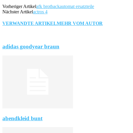
Vorheriger Artikel
afk brotbackautomat ersatzteile
Nächster Artikel
actros 4
VERWANDTE ARTIKEL
MEHR VOM AUTOR
adidas goodyear braun
abendkleid bunt