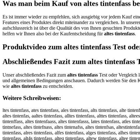
Was man beim Kauf von altes tintenfass bea
Es ist immer wieder zu empfehlen, sich ausgiebig vor jedem Kauf ei
Features eines Produktes direkt miteinander zu vergleichen. In unser
aufschlussreich ist über die Qualität des von Ihnen gesuchten Produk
helfen wir Ihnen also bei der Kaufentscheidung für
altes tintenfass
.
Produktvideo zum
altes tintenfass
Test ode
Abschließendes Fazit zum
altes tintenfass
T
Unser abschließendes Fazit zum
altes tintenfass
Test oder Vergleich l
und allgemeinen Bedingungen anschauen. Dadurch werden Sie den Ka
wie
altes tintenfass
zu entscheiden.
Weitere Schreibweisen:
ltes tintenfass, ates tintenfass, ales tintenfass, alts tintenfass, alte tintenf
altes tintenfas, aaltes tintenfass, alltes tintenfass, alttes tintenfass, altee
tintenffass, altes tintenfaass, altes tintenfasss, lates tintenfass, atles tint
tintnefass, altes tintefnass, altes tintenafss, altes tintenfsas, altestintenf
tintenfass, alres tintenfass, alfes tintenfass, alges tintenfass, alhes tinten
tintenfass, alt4s tintenfass, alteq tintenfass, altew tintenfass, altee tinten