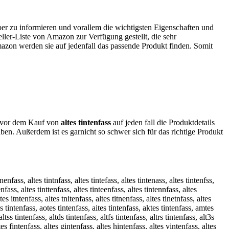
ber zu informieren und vorallem die wichtigsten Eigenschaften und
ller-Liste von Amazon zur Verfügung gestellt, die sehr
mazon werden sie auf jedenfall das passende Produkt finden. Somit
ch vor dem Kauf von
altes tintenfass
auf jeden fall die Produktdetails
ben. Außerdem ist es garnicht so schwer sich für das richtige Produkt
inenfass, altes tintnfass, altes tintefass, altes tintenass, altes tintenfss,
enfass, altes tinttenfass, altes tinteenfass, altes tintennfass, altes
tes itntenfass, altes tnitenfass, altes titnenfass, altes tinetnfass, altes
tes tintenfass, aotes tintenfass, aites tintenfass, aktes tintenfass, amtes
tss tintenfass, altds tintenfass, altfs tintenfass, altrs tintenfass, alt3s
ltes fintenfass, altes gintenfass, altes hintenfass, altes yintenfass, altes