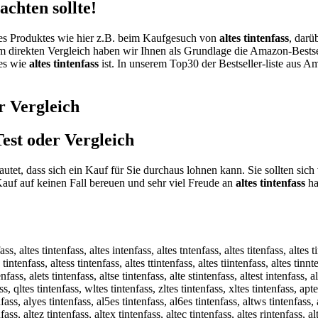
chten sollte!
nes Produktes wie hier z.B. beim Kaufgesuch von
altes tintenfass
, darü
em direkten Vergleich haben wir Ihnen als Grundlage die Amazon-Bestse
tes wie
altes tintenfass
ist. In unserem Top30 der Bestseller-liste aus A
r Vergleich
est oder Vergleich
autet, dass sich ein Kauf für Sie durchaus lohnen kann. Sie sollten si
uf auf keinen Fall bereuen und sehr viel Freude an
altes tintenfass
ha
ass, altes tintenfass, altes intenfass, altes tntenfass, altes titenfass, altes t
s tintenfass, altess tintenfass, altes ttintenfass, altes tiintenfass, altes tinnt
enfass, alets tintenfass, altse tintenfass, alte stintenfass, altest intenfass, al
ass, qltes tintenfass, wltes tintenfass, zltes tintenfass, xltes tintenfass, ap
fass, alyes tintenfass, al5es tintenfass, al6es tintenfass, altws tintenfass, al
fass, altez tintenfass, altex tintenfass, altec tintenfass, altes rintenfass, a