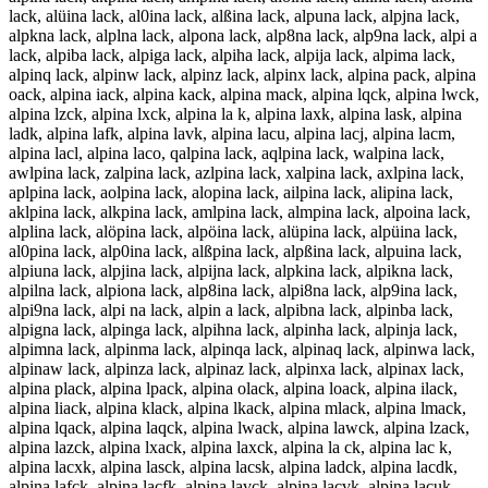
lack, alüina lack, al0ina lack, alßina lack, alpuna lack, alpjna lack,
alpkna lack, alplna lack, alpona lack, alp8na lack, alp9na lack, alpi a
lack, alpiba lack, alpiga lack, alpiha lack, alpija lack, alpima lack,
alpinq lack, alpinw lack, alpinz lack, alpinx lack, alpina pack, alpina
oack, alpina iack, alpina kack, alpina mack, alpina lqck, alpina lwck,
alpina lzck, alpina lxck, alpina la k, alpina laxk, alpina lask, alpina
ladk, alpina lafk, alpina lavk, alpina lacu, alpina lacj, alpina lacm,
alpina lacl, alpina laco, qalpina lack, aqlpina lack, walpina lack,
awlpina lack, zalpina lack, azlpina lack, xalpina lack, axlpina lack,
aplpina lack, aolpina lack, alopina lack, ailpina lack, alipina lack,
aklpina lack, alkpina lack, amlpina lack, almpina lack, alpoina lack,
alplina lack, alöpina lack, alpöina lack, alüpina lack, alpüina lack,
al0pina lack, alp0ina lack, alßpina lack, alpßina lack, alpuina lack,
alpiuna lack, alpjina lack, alpijna lack, alpkina lack, alpikna lack,
alpilna lack, alpiona lack, alp8ina lack, alpi8na lack, alp9ina lack,
alpi9na lack, alpi na lack, alpin a lack, alpibna lack, alpinba lack,
alpigna lack, alpinga lack, alpihna lack, alpinha lack, alpinja lack,
alpimna lack, alpinma lack, alpinqa lack, alpinaq lack, alpinwa lack,
alpinaw lack, alpinza lack, alpinaz lack, alpinxa lack, alpinax lack,
alpina plack, alpina lpack, alpina olack, alpina loack, alpina ilack,
alpina liack, alpina klack, alpina lkack, alpina mlack, alpina lmack,
alpina lqack, alpina laqck, alpina lwack, alpina lawck, alpina lzack,
alpina lazck, alpina lxack, alpina laxck, alpina la ck, alpina lac k,
alpina lacxk, alpina lasck, alpina lacsk, alpina ladck, alpina lacdk,
alpina lafck, alpina lacfk, alpina lavck, alpina lacvk, alpina lacuk,