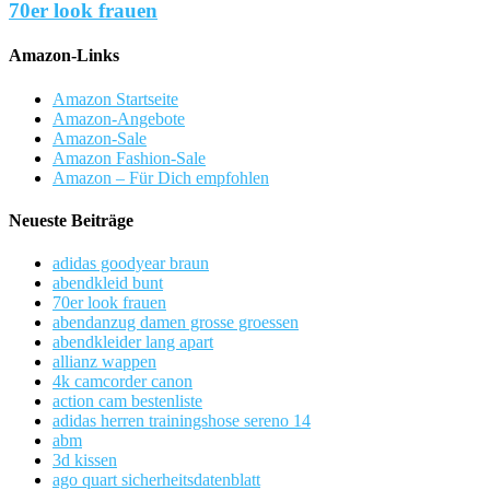
70er look frauen
Amazon-Links
Amazon Startseite
Amazon-Angebote
Amazon-Sale
Amazon Fashion-Sale
Amazon – Für Dich empfohlen
Neueste Beiträge
adidas goodyear braun
abendkleid bunt
70er look frauen
abendanzug damen grosse groessen
abendkleider lang apart
allianz wappen
4k camcorder canon
action cam bestenliste
adidas herren trainingshose sereno 14
abm
3d kissen
ago quart sicherheitsdatenblatt