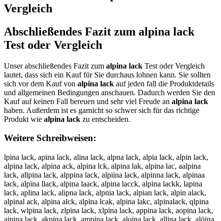
Vergleich
Abschließendes Fazit zum
alpina lack
Test oder Vergleich
Unser abschließendes Fazit zum
alpina lack
Test oder Vergleich
lautet, dass sich ein Kauf für Sie durchaus lohnen kann. Sie sollten
sich vor dem Kauf von
alpina lack
auf jeden fall die Produktdetails
und allgemeinen Bedingungen anschauen. Dadurch werden Sie den
Kauf auf keinen Fall bereuen und sehr viel Freude an
alpina lack
haben. Außerdem ist es garnicht so schwer sich für das richtige
Produkt wie
alpina lack
zu entscheiden.
Weitere Schreibweisen:
lpina lack, apina lack, alina lack, alpna lack, alpia lack, alpin lack,
alpina lack, alpina ack, alpina lck, alpina lak, alpina lac, aalpina
lack, allpina lack, alppina lack, alpiina lack, alpinna lack, alpinaa
lack, alpina llack, alpina laack, alpina lacck, alpina lackk, lapina
lack, aplina lack, alipna lack, alpnia lack, alpian lack, alpin alack,
alpinal ack, alpina alck, alpina lcak, alpina lakc, alpinalack, qlpina
lack, wlpina lack, zlpina lack, xlpina lack, appina lack, aopina lack,
aipina lack, akpina lack, ampina lack, aloina lack, allina lack, alöina