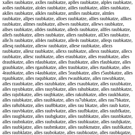
xalles raubkatze, axlles raubkatze, aplles raubkatze, alples raubkatze,
aolles raubkatze, aloles raubkatze, ailles raubkatze, aliles raubkatze,
aklles raubkatze, alkles raubkatze, amlles raubkatze, almles
raubkatze, allpes raubkatze, alloes raubkatze, allies raubkatze, allkes
raubkatze, allmes raubkatze, allwes raubkatze, allews raubkatze,
allses raubkatze, alldes raubkatze, alleds raubkatze, allfes raubkatze,
allefs raubkatze, allres raubkatze, allers raubkatze, all3es raubkatze,
alle3s raubkatze, all4es raubkatze, alle4s raubkatze, alleqs raubkatze,
allesq raubkatze, allesw raubkatze, allese raubkatze, allezs
raubkatze, allesz raubkatze, allexs raubkatze, allesx raubkatze, allecs
raubkatze, allesc raubkatze, alles eraubkatze, alles reaubkatze, alles
draubkatze, alles rdaubkatze, alles fraubkatze, alles rfaubkatze, alles
graubkatze, alles rgaubkatze, alles traubkatze, alles rtaubkatze, alles
4raubkatze, alles r4aubkatze, alles 5raubkatze, alles r5aubkatze, alles
rqaubkatze, alles raqubkatze, alles rwaubkatze, alles rawubkatze,
alles rzaubkatze, alles razubkatze, alles rxaubkatze, alles raxubkatze,
alles rayubkatze, alles rauybkatze, alles rahubkatze, alles rauhbkatze,
alles rajubkatze, alles raujbkatze, alles rakubkatze, alles raukbkatze,
alles raiubkatze, alles rauibkatze, alles ra7ubkatze, alles rau7bkatze,
alles ra8ubkatze, alles rau8bkatze, alles rau bkatze, alles raub katze,
alles rauvbkatze, alles raubvkatze, alles raufbkatze, alles raubfkatze,
alles raugbkatze, alles raubgkatze, alles raubhkatze, alles raunbkatze,
alles raubnkatze, alles raubukatze, alles raubkuatze, alles raubjkatze,
alles raubkjatze, alles raubmkatze, alles raubkmatze, alles raublkatze,
alles raubklatze, alles raubokatze, alles raubkoatze, alles raubkqatze,