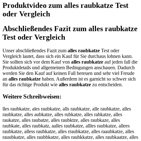
Produktvideo zum
alles raubkatze
Test
oder Vergleich
Abschließendes Fazit zum
alles raubkatze
Test oder Vergleich
Unser abschließendes Fazit zum
alles raubkatze
Test oder
Vergleich lautet, dass sich ein Kauf für Sie durchaus lohnen kann.
Sie sollten sich vor dem Kauf von
alles raubkatze
auf jeden fall die
Produktdetails und allgemeinen Bedingungen anschauen. Dadurch
werden Sie den Kauf auf keinen Fall bereuen und sehr viel Freude
an
alles raubkatze
haben. Außerdem ist es garnicht so schwer sich
für das richtige Produkt wie
alles raubkatze
zu entscheiden.
Weitere Schreibweisen:
lles raubkatze, ales raubkatze, alls raubkatze, alle raubkatze, alles
raubkatze, alles aubkatze, alles rubkatze, alles rabkatze, alles
raukatze, alles raubatze, alles raubktze, alles raubkaze, alles
raubkate, alles raubkatz, aalles raubkatze, allles raubkatze, allees
raubkatze, alless raubkatze, alles rraubkatze, alles raaubkatze, alles
rauubkatze, alles raubbkatze, alles raubkkatze, alles raubkaatze, alles