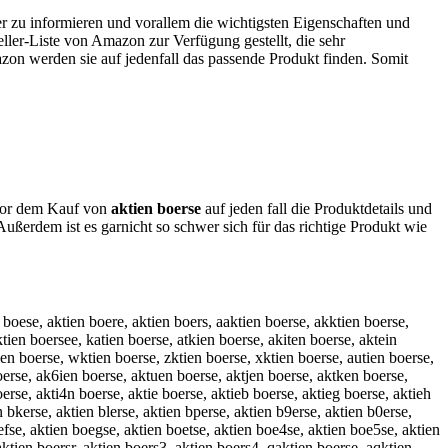
er zu informieren und vorallem die wichtigsten Eigenschaften und
ller-Liste von Amazon zur Verfügung gestellt, die sehr
azon werden sie auf jedenfall das passende Produkt finden. Somit
h vor dem Kauf von
aktien boerse
auf jeden fall die Produktdetails und
ußerdem ist es garnicht so schwer sich für das richtige Produkt wie
n boese, aktien boere, aktien boers, aaktien boerse, akktien boerse,
ktien boersee, katien boerse, atkien boerse, akiten boerse, aktein
ien boerse, wktien boerse, zktien boerse, xktien boerse, autien boerse,
oerse, ak6ien boerse, aktuen boerse, aktjen boerse, aktken boerse,
erse, akti4n boerse, aktie boerse, aktieb boerse, aktieg boerse, aktieh
n bkerse, aktien blerse, aktien bperse, aktien b9erse, aktien b0erse,
efse, aktien boegse, aktien boetse, aktien boe4se, aktien boe5se, aktien
ktien boersr, aktien boers3, aktien boers4, qaktien boerse, aqktien