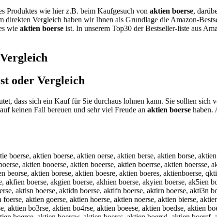
nes Produktes wie hier z.B. beim Kaufgesuch von
aktien boerse
, darüb
em direkten Vergleich haben wir Ihnen als Grundlage die Amazon-Bestse
tes wie
aktien boerse
ist. In unserem Top30 der Bestseller-liste aus Am
 Vergleich
st oder Vergleich
utet, dass sich ein Kauf für Sie durchaus lohnen kann. Sie sollten sic
f keinen Fall bereuen und sehr viel Freude an
aktien boerse
haben. A
tie boerse, aktien boerse, aktien oerse, aktien berse, aktien borse, aktie
boerse, aktien booerse, aktien boeerse, aktien boerrse, aktien boersse, a
ien beorse, aktien borese, aktien boesre, aktien boeres, aktienboerse, qkt
rse, akfien boerse, akgien boerse, akhien boerse, akyien boerse, ak5ien b
se, aktisn boerse, aktidn boerse, aktifn boerse, aktirn boerse, akti3n bo
 foerse, aktien goerse, aktien hoerse, aktien noerse, aktien bierse, aktie
se, aktien bo3rse, aktien bo4rse, aktien boeese, aktien boedse, aktien bo
ien boerce, aktien boersw, aktien boerss, aktien boersd, aktien boersf, a