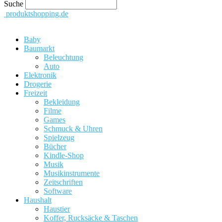
Suche
produktshopping.de
Baby
Baumarkt
Beleuchtung
Auto
Elektronik
Drogerie
Freizeit
Bekleidung
Filme
Games
Schmuck & Uhren
Spielzeug
Bücher
Kindle-Shop
Musik
Musikinstrumente
Zeitschriften
Software
Haushalt
Haustier
Koffer, Rucksäcke & Taschen