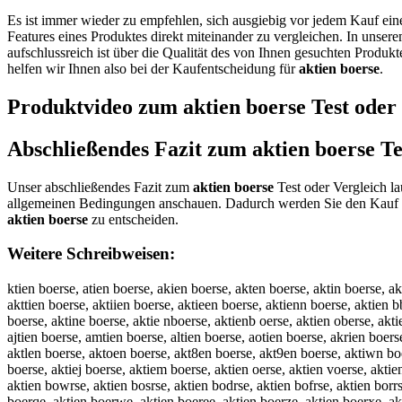
Es ist immer wieder zu empfehlen, sich ausgiebig vor jedem Kauf ei
Features eines Produktes direkt miteinander zu vergleichen. In unser
aufschlussreich ist über die Qualität des von Ihnen gesuchten Produk
helfen wir Ihnen also bei der Kaufentscheidung für
aktien boerse
.
Produktvideo zum
aktien boerse
Test oder
Abschließendes Fazit zum
aktien boerse
Te
Unser abschließendes Fazit zum
aktien boerse
Test oder Vergleich la
allgemeinen Bedingungen anschauen. Dadurch werden Sie den Kauf au
aktien boerse
zu entscheiden.
Weitere Schreibweisen:
ktien boerse, atien boerse, akien boerse, akten boerse, aktin boerse, ak
akttien boerse, aktiien boerse, aktieen boerse, aktienn boerse, aktien b
boerse, aktine boerse, aktie nboerse, aktienb oerse, aktien oberse, akt
ajtien boerse, amtien boerse, altien boerse, aotien boerse, akrien boe
aktlen boerse, aktoen boerse, akt8en boerse, akt9en boerse, aktiwn boer
boerse, aktiej boerse, aktiem boerse, aktien oerse, aktien voerse, aktien
aktien bowrse, aktien bosrse, aktien bodrse, aktien bofrse, aktien borr
boerqe, aktien boerwe, aktien boeree, aktien boerze, aktien boerxe, akt