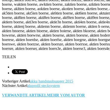
boerse, waktien boerse, awktien boerse, zaktien boerse, azktien boerse
boerse, akltien boerse, aoktien boerse, akotien boerse, akrtien boerse,
ak5tien boerse, akt5ien boerse, ak6tien boerse, akt6ien boerse, aktuien
boerse, akt8ien boerse, akti8en boerse, akt9ien boerse, akti9en boerse,
aktiern boerse, akti3en boerse, aktie3n boerse, akti4en boerse, aktie4n
boerse, aktienj boerse, aktiemn boerse, aktienm boerse, aktien b oerse,
aktien bnoerse, aktien bioerse, aktien boierse, aktien bkoerse, aktien 
bowerse, aktien boewrse, aktien boserse, aktien boesrse, aktien boderse
boerese, aktien boerdse, aktien boerfse, aktien boegrse, aktien boergse
boerswe, aktien boerzse, aktien boersze, aktien boerxse, aktien boersxe
boersre, aktien boerser, aktien boers3e, aktien boerse3, aktien boers4e
TEILEN
Vorheriger Artikel
akku handstaubsauger 2015
Nächster Artikel
aluprofil stecksystem
VERWANDTE ARTIKEL
MEHR VOM AUTOR