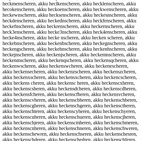
heckmenscheren, akku heclkenscheren, akku hecklenscheren, akku
hecokenscheren, akku heckoenscheren, akku heckwenscheren, akku
heckewnscheren, akku hecksenscheren, akku heckesnscheren, akku
heckdenscheren, akku heckednscheren, akku heckfenscheren, akku
heckefnscheren, akku heckrenscheren, akku heckernscheren, akku
heck3enscheren, akku hecke3nscheren, akku heck4enscheren, akku
hecke4nscheren, akku hecke nscheren, akku hecken scheren, akku
heckebnscheren, akku heckenbscheren, akku heckegnscheren, akku
heckengscheren, akku heckehnscheren, akku heckenhscheren, akku
heckejnscheren, akku heckenjscheren, akku heckemnscheren, akku
heckenmscheren, akku heckenqscheren, akku heckensqcheren, akku
heckenwscheren, akku heckenswcheren, akku heckenescheren,
akku heckensecheren, akku heckenzscheren, akku heckenszcheren,
akku heckenxscheren, akku heckensxcheren, akku heckencscheren,
akku heckens cheren, akku heckensc heren, akku heckenscxheren,
akku heckenscsheren, akku heckensdcheren, akku heckenscdheren,
akku heckensfcheren, akku heckenscfheren, akku heckensvcheren,
akku heckenscvheren, akku heckenscbheren, akku heckenschberen,
akku heckenscgheren, akku heckenschgeren, akku heckensctheren,
akku heckenschteren, akku heckenscyheren, akku heckenschyeren,
akku heckenscuheren, akku heckenschueren, akku heckenscjheren,
akku heckenschjeren, akku heckenscmheren, akku heckenschmeren,
akku heckenscnheren, akku heckenschneren, akku heckenschweren,
akku heckenschewren, akku heckenschseren, akku heckenschesren,
akku heckenschderen, akku heckenschedren, akku heckenschferen,