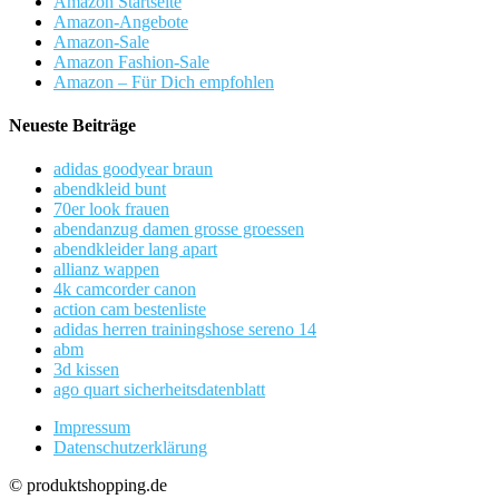
Amazon Startseite
Amazon-Angebote
Amazon-Sale
Amazon Fashion-Sale
Amazon – Für Dich empfohlen
Neueste Beiträge
adidas goodyear braun
abendkleid bunt
70er look frauen
abendanzug damen grosse groessen
abendkleider lang apart
allianz wappen
4k camcorder canon
action cam bestenliste
adidas herren trainingshose sereno 14
abm
3d kissen
ago quart sicherheitsdatenblatt
Impressum
Datenschutzerklärung
© produktshopping.de