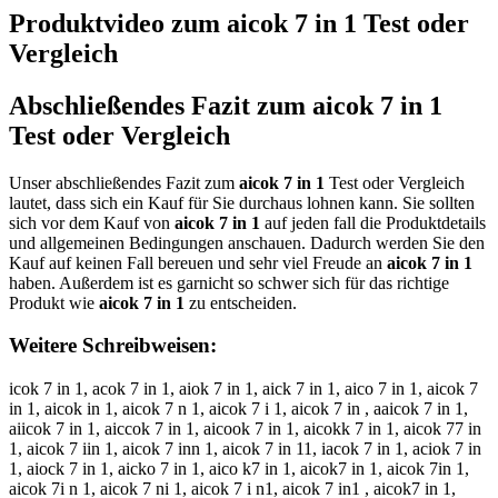
Produktvideo zum
aicok 7 in 1
Test oder
Vergleich
Abschließendes Fazit zum
aicok 7 in 1
Test oder Vergleich
Unser abschließendes Fazit zum
aicok 7 in 1
Test oder Vergleich
lautet, dass sich ein Kauf für Sie durchaus lohnen kann. Sie sollten
sich vor dem Kauf von
aicok 7 in 1
auf jeden fall die Produktdetails
und allgemeinen Bedingungen anschauen. Dadurch werden Sie den
Kauf auf keinen Fall bereuen und sehr viel Freude an
aicok 7 in 1
haben. Außerdem ist es garnicht so schwer sich für das richtige
Produkt wie
aicok 7 in 1
zu entscheiden.
Weitere Schreibweisen:
icok 7 in 1, acok 7 in 1, aiok 7 in 1, aick 7 in 1, aico 7 in 1, aicok 7
in 1, aicok in 1, aicok 7 n 1, aicok 7 i 1, aicok 7 in , aaicok 7 in 1,
aiicok 7 in 1, aiccok 7 in 1, aicook 7 in 1, aicokk 7 in 1, aicok 77 in
1, aicok 7 iin 1, aicok 7 inn 1, aicok 7 in 11, iacok 7 in 1, aciok 7 in
1, aiock 7 in 1, aicko 7 in 1, aico k7 in 1, aicok7 in 1, aicok 7in 1,
aicok 7i n 1, aicok 7 ni 1, aicok 7 i n1, aicok 7 in1 , aicok7 in 1,