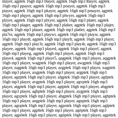
ülayer, agptek 16gb mp3 0layer, agptek 16gb mp3 ßlayer, agptek
16gb mp3 ppayer, agptek 16gb mp3 poayer, agptek 16gb mp3
piayer, agptek 16gb mp3 pkayer, agptek 16gb mp3 pmayer, agptek
16gb mp3 plqyer, agptek 16gb mp3 plwyer, agptek 16gb mp3
plzyer, agptek 16gb mp3 plxyer, agptek 16gb mp3 plater, agptek
16gb mp3 plager, agptek 16gb mp3 plaher, agptek 16gb mp3 plajer,
agptek 16gb mp3 plauer, agptek 16gb mp3 pla6er, agptek 16gb mp3
pla7er, agptek 16gb mp3 playwr, agptek 16gb mp3 playsr, agptek
16gb mp3 playdr, agptek 16gb mp3 playfr, agptek 16gb mp3 playrr,
agptek 16gb mp3 play3r, agptek 16gb mp3 play4r, agptek 16gb mp3
playee, agptek 16gb mp3 played, agptek 16gb mp3 playef, agptek
16gb mp3 playeg, agptek 16gb mp3 playet, agptek 16gb mp3
playe4, agptek 16gb mp3 playe5, qagptek 16gb mp3 player, aqgptek
16gb mp3 player, wagptek 16gb mp3 player, awgptek 16gb mp3
player, zagptek 16gb mp3 player, azgptek 16gb mp3 player, xagptek
16gb mp3 player, axgptek 16gb mp3 player, argptek 16gb mp3
player, agrptek 16gb mp3 player, afgptek 16gb mp3 player, agfptek
16gb mp3 player, avgptek 16gb mp3 player, agvptek 16gb mp3
player, atgptek 16gb mp3 player, agtptek 16gb mp3 player, abgptek
16gb mp3 player, agbptek 16gb mp3 player, aygptek 16gb mp3
player, agyptek 16gb mp3 player, ahgptek 16gb mp3 player, aghptek
16gb mp3 player, angptek 16gb mp3 player, agnptek 16gb mp3
player, agoptek 16gb mp3 player, agpotek 16gb mp3 player, aglptek
16gb mp3 player, agpltek 16gb mp3 player, agöptek 16gb mp3
player, agpötek 16gb mp3 player, agüptek 16gb mp3 player, agpütek