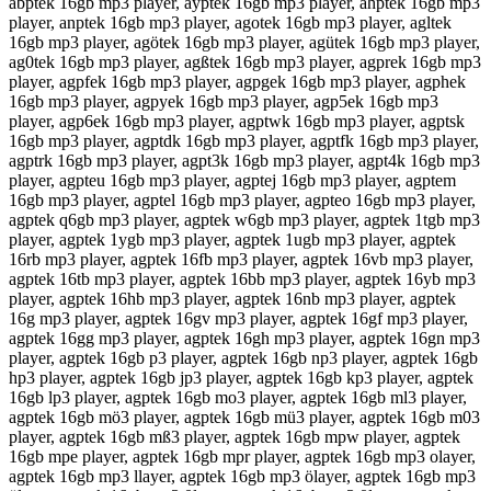
abptek 16gb mp3 player, ayptek 16gb mp3 player, ahptek 16gb mp3
player, anptek 16gb mp3 player, agotek 16gb mp3 player, agltek
16gb mp3 player, agötek 16gb mp3 player, agütek 16gb mp3 player,
ag0tek 16gb mp3 player, agßtek 16gb mp3 player, agprek 16gb mp3
player, agpfek 16gb mp3 player, agpgek 16gb mp3 player, agphek
16gb mp3 player, agpyek 16gb mp3 player, agp5ek 16gb mp3
player, agp6ek 16gb mp3 player, agptwk 16gb mp3 player, agptsk
16gb mp3 player, agptdk 16gb mp3 player, agptfk 16gb mp3 player,
agptrk 16gb mp3 player, agpt3k 16gb mp3 player, agpt4k 16gb mp3
player, agpteu 16gb mp3 player, agptej 16gb mp3 player, agptem
16gb mp3 player, agptel 16gb mp3 player, agpteo 16gb mp3 player,
agptek q6gb mp3 player, agptek w6gb mp3 player, agptek 1tgb mp3
player, agptek 1ygb mp3 player, agptek 1ugb mp3 player, agptek
16rb mp3 player, agptek 16fb mp3 player, agptek 16vb mp3 player,
agptek 16tb mp3 player, agptek 16bb mp3 player, agptek 16yb mp3
player, agptek 16hb mp3 player, agptek 16nb mp3 player, agptek
16g mp3 player, agptek 16gv mp3 player, agptek 16gf mp3 player,
agptek 16gg mp3 player, agptek 16gh mp3 player, agptek 16gn mp3
player, agptek 16gb p3 player, agptek 16gb np3 player, agptek 16gb
hp3 player, agptek 16gb jp3 player, agptek 16gb kp3 player, agptek
16gb lp3 player, agptek 16gb mo3 player, agptek 16gb ml3 player,
agptek 16gb mö3 player, agptek 16gb mü3 player, agptek 16gb m03
player, agptek 16gb mß3 player, agptek 16gb mpw player, agptek
16gb mpe player, agptek 16gb mpr player, agptek 16gb mp3 olayer,
agptek 16gb mp3 llayer, agptek 16gb mp3 ölayer, agptek 16gb mp3