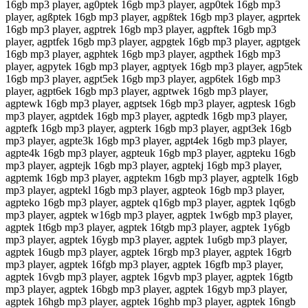
16gb mp3 player, ag0ptek 16gb mp3 player, agp0tek 16gb mp3
player, agßptek 16gb mp3 player, agpßtek 16gb mp3 player, agprtek
16gb mp3 player, agptrek 16gb mp3 player, agpftek 16gb mp3
player, agptfek 16gb mp3 player, agpgtek 16gb mp3 player, agptgek
16gb mp3 player, agphtek 16gb mp3 player, agpthek 16gb mp3
player, agpytek 16gb mp3 player, agptyek 16gb mp3 player, agp5tek
16gb mp3 player, agpt5ek 16gb mp3 player, agp6tek 16gb mp3
player, agpt6ek 16gb mp3 player, agptwek 16gb mp3 player,
agptewk 16gb mp3 player, agptsek 16gb mp3 player, agptesk 16gb
mp3 player, agptdek 16gb mp3 player, agptedk 16gb mp3 player,
agptefk 16gb mp3 player, agpterk 16gb mp3 player, agpt3ek 16gb
mp3 player, agpte3k 16gb mp3 player, agpt4ek 16gb mp3 player,
agpte4k 16gb mp3 player, agpteuk 16gb mp3 player, agpteku 16gb
mp3 player, agptejk 16gb mp3 player, agptekj 16gb mp3 player,
agptemk 16gb mp3 player, agptekm 16gb mp3 player, agptelk 16gb
mp3 player, agptekl 16gb mp3 player, agpteok 16gb mp3 player,
agpteko 16gb mp3 player, agptek q16gb mp3 player, agptek 1q6gb
mp3 player, agptek w16gb mp3 player, agptek 1w6gb mp3 player,
agptek 1t6gb mp3 player, agptek 16tgb mp3 player, agptek 1y6gb
mp3 player, agptek 16ygb mp3 player, agptek 1u6gb mp3 player,
agptek 16ugb mp3 player, agptek 16rgb mp3 player, agptek 16grb
mp3 player, agptek 16fgb mp3 player, agptek 16gfb mp3 player,
agptek 16vgb mp3 player, agptek 16gvb mp3 player, agptek 16gtb
mp3 player, agptek 16bgb mp3 player, agptek 16gyb mp3 player,
agptek 16hgb mp3 player, agptek 16ghb mp3 player, agptek 16ngb