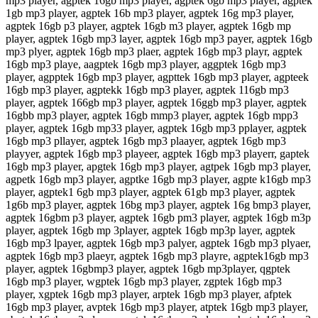
mp3 player, agptek 16gb mp3 player, agptek 6gb mp3 player, agptek
1gb mp3 player, agptek 16b mp3 player, agptek 16g mp3 player,
agptek 16gb p3 player, agptek 16gb m3 player, agptek 16gb mp
player, agptek 16gb mp3 layer, agptek 16gb mp3 payer, agptek 16gb
mp3 plyer, agptek 16gb mp3 plaer, agptek 16gb mp3 playr, agptek
16gb mp3 playe, aagptek 16gb mp3 player, aggptek 16gb mp3
player, agpptek 16gb mp3 player, agpttek 16gb mp3 player, agpteek
16gb mp3 player, agptekk 16gb mp3 player, agptek 116gb mp3
player, agptek 166gb mp3 player, agptek 16ggb mp3 player, agptek
16gbb mp3 player, agptek 16gb mmp3 player, agptek 16gb mpp3
player, agptek 16gb mp33 player, agptek 16gb mp3 pplayer, agptek
16gb mp3 pllayer, agptek 16gb mp3 plaayer, agptek 16gb mp3
playyer, agptek 16gb mp3 playeer, agptek 16gb mp3 playerr, gaptek
16gb mp3 player, apgtek 16gb mp3 player, agtpek 16gb mp3 player,
agpetk 16gb mp3 player, agptke 16gb mp3 player, agpte k16gb mp3
player, agptek1 6gb mp3 player, agptek 61gb mp3 player, agptek
1g6b mp3 player, agptek 16bg mp3 player, agptek 16g bmp3 player,
agptek 16gbm p3 player, agptek 16gb pm3 player, agptek 16gb m3p
player, agptek 16gb mp 3player, agptek 16gb mp3p layer, agptek
16gb mp3 lpayer, agptek 16gb mp3 palyer, agptek 16gb mp3 plyaer,
agptek 16gb mp3 plaeyr, agptek 16gb mp3 playre, agptek16gb mp3
player, agptek 16gbmp3 player, agptek 16gb mp3player, qgptek
16gb mp3 player, wgptek 16gb mp3 player, zgptek 16gb mp3
player, xgptek 16gb mp3 player, arptek 16gb mp3 player, afptek
16gb mp3 player, avptek 16gb mp3 player, atptek 16gb mp3 player,