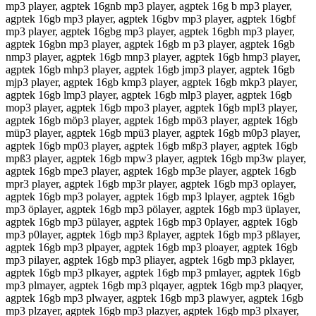
mp3 player, agptek 16gnb mp3 player, agptek 16g b mp3 player,
agptek 16gb mp3 player, agptek 16gbv mp3 player, agptek 16gbf
mp3 player, agptek 16gbg mp3 player, agptek 16gbh mp3 player,
agptek 16gbn mp3 player, agptek 16gb m p3 player, agptek 16gb
nmp3 player, agptek 16gb mnp3 player, agptek 16gb hmp3 player,
agptek 16gb mhp3 player, agptek 16gb jmp3 player, agptek 16gb
mjp3 player, agptek 16gb kmp3 player, agptek 16gb mkp3 player,
agptek 16gb lmp3 player, agptek 16gb mlp3 player, agptek 16gb
mop3 player, agptek 16gb mpo3 player, agptek 16gb mpl3 player,
agptek 16gb möp3 player, agptek 16gb mpö3 player, agptek 16gb
müp3 player, agptek 16gb mpü3 player, agptek 16gb m0p3 player,
agptek 16gb mp03 player, agptek 16gb mßp3 player, agptek 16gb
mpß3 player, agptek 16gb mpw3 player, agptek 16gb mp3w player,
agptek 16gb mpe3 player, agptek 16gb mp3e player, agptek 16gb
mpr3 player, agptek 16gb mp3r player, agptek 16gb mp3 oplayer,
agptek 16gb mp3 polayer, agptek 16gb mp3 lplayer, agptek 16gb
mp3 öplayer, agptek 16gb mp3 pölayer, agptek 16gb mp3 üplayer,
agptek 16gb mp3 pülayer, agptek 16gb mp3 0player, agptek 16gb
mp3 p0layer, agptek 16gb mp3 ßplayer, agptek 16gb mp3 pßlayer,
agptek 16gb mp3 plpayer, agptek 16gb mp3 ploayer, agptek 16gb
mp3 pilayer, agptek 16gb mp3 pliayer, agptek 16gb mp3 pklayer,
agptek 16gb mp3 plkayer, agptek 16gb mp3 pmlayer, agptek 16gb
mp3 plmayer, agptek 16gb mp3 plqayer, agptek 16gb mp3 plaqyer,
agptek 16gb mp3 plwayer, agptek 16gb mp3 plawyer, agptek 16gb
mp3 plzayer, agptek 16gb mp3 plazyer, agptek 16gb mp3 plxayer,