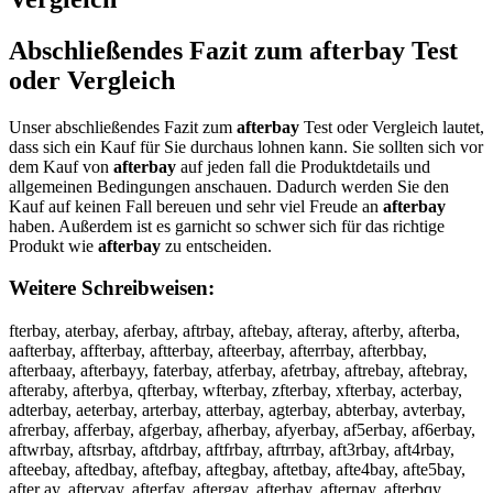
Abschließendes Fazit zum
afterbay
Test
oder Vergleich
Unser abschließendes Fazit zum
afterbay
Test oder Vergleich lautet,
dass sich ein Kauf für Sie durchaus lohnen kann. Sie sollten sich vor
dem Kauf von
afterbay
auf jeden fall die Produktdetails und
allgemeinen Bedingungen anschauen. Dadurch werden Sie den
Kauf auf keinen Fall bereuen und sehr viel Freude an
afterbay
haben. Außerdem ist es garnicht so schwer sich für das richtige
Produkt wie
afterbay
zu entscheiden.
Weitere Schreibweisen:
fterbay, aterbay, aferbay, aftrbay, aftebay, afteray, afterby, afterba,
aafterbay, affterbay, aftterbay, afteerbay, afterrbay, afterbbay,
afterbaay, afterbayy, faterbay, atferbay, afetrbay, aftrebay, aftebray,
afteraby, afterbya, qfterbay, wfterbay, zfterbay, xfterbay, acterbay,
adterbay, aeterbay, arterbay, atterbay, agterbay, abterbay, avterbay,
afrerbay, afferbay, afgerbay, afherbay, afyerbay, af5erbay, af6erbay,
aftwrbay, aftsrbay, aftdrbay, aftfrbay, aftrrbay, aft3rbay, aft4rbay,
afteebay, aftedbay, aftefbay, aftegbay, aftetbay, afte4bay, afte5bay,
after ay, aftervay, afterfay, aftergay, afterhay, afternay, afterbqy,