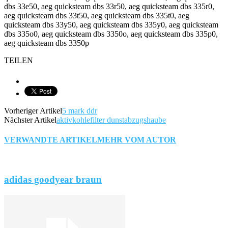
dbs 33e50, aeg quicksteam dbs 33r50, aeg quicksteam dbs 335r0,
aeg quicksteam dbs 33t50, aeg quicksteam dbs 335t0, aeg
quicksteam dbs 33y50, aeg quicksteam dbs 335y0, aeg quicksteam
dbs 335o0, aeg quicksteam dbs 3350o, aeg quicksteam dbs 335p0,
aeg quicksteam dbs 3350p
TEILEN
Vorheriger Artikel
5 mark ddr
Nächster Artikel
aktivkohlefilter dunstabzugshaube
VERWANDTE ARTIKEL
MEHR VOM AUTOR
adidas goodyear braun