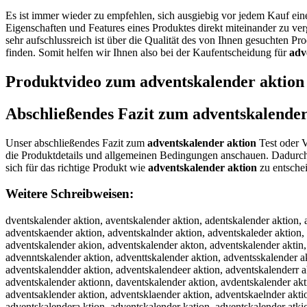
Es ist immer wieder zu empfehlen, sich ausgiebig vor jedem Kauf ei
Eigenschaften und Features eines Produktes direkt miteinander zu ve
sehr aufschlussreich ist über die Qualität des von Ihnen gesuchten P
finden. Somit helfen wir Ihnen also bei der Kaufentscheidung für
adv
Produktvideo zum
adventskalender aktion
Abschließendes Fazit zum
adventskalender
Unser abschließendes Fazit zum
adventskalender aktion
Test oder V
die Produktdetails und allgemeinen Bedingungen anschauen. Dadurch
sich für das richtige Produkt wie
adventskalender aktion
zu entsche
Weitere Schreibweisen:
dventskalender aktion, aventskalender aktion, adentskalender aktion, advntskalender aktion, advetskalender aktion, advenskalender aktion, adventkalender aktion, adventsalender aktion, adventsklender aktion, adventskaender aktion, adventskalnder aktion, adventskaleder aktion, adventskalener aktion, adventskalendr aktion, adventskalende aktion, adventskalender aktion, adventskalender ktion, adventskalender ation, adventskalender akion, adventskalender akton, adventskalender aktin, adventskalender aktio, aadventskalender aktion, addventskalender aktion, advventskalender aktion, adveentskalender aktion, advenntskalender aktion, adventtskalender aktion, adventsskalender aktion, adventskkalender aktion, adventskaalender aktion, adventskallender aktion, adventskaleender aktion, adventskalennder aktion, adventskalendder aktion, adventskalendeer aktion, adventskalenderr aktion, adventskalender aaktion, adventskalender akktion, adventskalender akttion, adventskalender aktiion, adventskalender aktioon, adventskalender aktionn, daventskalender aktion, avdentskalender aktion, adevntskalender aktion, advnetskalender aktion, advetnskalender aktion, advenstkalender aktion, adventksalender aktion, adventsaklender aktion, adventsklaender aktion, adventskaelnder aktion, adventskalneder aktion, adventskaledner aktion, adventskalenedr aktion, adventskalendre aktion, adventskalende raktion, adventskalendera ktion, adventskalender kation, adventskalender atkion, adventskalender akiton, adventskalender aktoin, adventskalender aktino, adventskalenderaktion, qdventskalender aktion, wdventskalender aktion, zdventskalender aktion, xdventskalender aktion, axventskalender aktion, asventskalender aktion, awventskalender aktion, aeventskalender aktion, arventskalender aktion, afventskalender aktion, avventskalender aktion, acventskalender aktion, ad entskalender aktion, adcentskalender aktion, addentskalender aktion, adfentskalender aktion, adgentskalender aktion, adbentskalender aktion, advwntskalender aktion, advsntskalender aktion, advdntskalender aktion, advfntskalender aktion, advrntskalender aktion, adv3ntskalender aktion, adv4ntskalender aktion, adve tskalender aktion, advebtskalender aktion, advegtskalender aktion, advehtskalender aktion, advejtskalender aktion, advemtskalender aktion, advenrskalender aktion, advenfskalender aktion, advengskalender aktion, advenhskalender aktion, advenyskalender aktion, adven5skalender aktion, adven6skalender aktion, adventqkalender aktion, adventwkalender aktion, adventekalender aktion, adventzkalender aktion, adventxkalender aktion, adventckalender aktion, adventsualender aktion, adventsjalender aktion, adventsmalender aktion, adventslalender aktion, adventsoalender aktion, adventskqlender aktion, adventskwlender aktion, adventskzlender aktion, adventskxlender aktion, adventskapender aktion, adventskaoender aktion, adventskaiender aktion, adventskakender aktion, adventskamender aktion, adventskalwnder aktion, adventskalsnder aktion, adventskaldnder aktion, adventskalfnder aktion, adventskalrnder aktion, adventskal3nder aktion, adventskal4nder aktion, adventskale der aktion, adventskalebder aktion, adventskalegder aktion, adventskalehder aktion, adventskalejder aktion, adventskalemder aktion, adventskalenxer aktion, adventskalenser aktion, adventskalenwer aktion, adventskaleneer aktion,