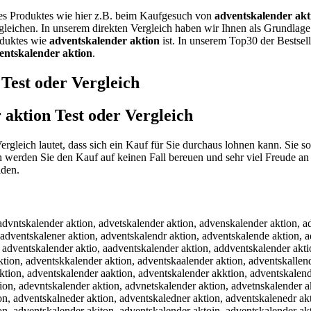
nes Produktes wie hier z.B. beim Kaufgesuch von
adventskalender akt
rgleichen. In unserem direkten Vergleich haben wir Ihnen als Grundlag
roduktes wie
adventskalender aktion
ist. In unserem Top30 der Bestsel
entskalender aktion
.
Test oder Vergleich
 aktion
Test oder Vergleich
ergleich lautet, dass sich ein Kauf für Sie durchaus lohnen kann. Sie 
 werden Sie den Kauf auf keinen Fall bereuen und sehr viel Freude a
iden.
 adventskalenrer aktion, adventskalenfer aktion, adventskalenver aktion, adventskalencer aktion, adventskalendwr aktion, adventskalendsr aktion, adventskalenddr aktion, adventskalendfr aktion, adventskalendrr aktion, adventskalend3r aktion, adventskalend4r aktion, adventskalendee aktion, adventskalended aktion, adventskalendef aktion, adventskalendeg aktion, adventskalendet aktion, adventskalende4 aktion, adventskalende5 aktion, adventskalender qktion, adventskalender wktion, adventskalender zktion, adventskalender xktion, adventskalender aution, adventskalender ajtion, adventskalender amtion, adventskalender altion, adventskalender aotion, adventskalender akrion, adventskalender akfion, adventskalender akgion, adventskalender akhion, adventskalender akyion, adventskalender ak5ion, adventskalender ak6ion, adventskalender aktuon, adventskalender aktjon, adventskalender aktkon, adventskalender aktlon, adventskalender aktoon, adventskalender akt8on, adventskalender akt9on, adventskalender aktiin, adventskalender aktikn, adventskalender aktiln, adventskalender aktipn, adventskalender akti9n, adventskalender akti0n, adventskalender aktio , adventskalender aktiob, adventskalender aktiog, adventskalender aktioh, adventskalender aktioj, adventskalender aktiom, qadventskalender aktion, aqdventskalender aktion, wadventskalender aktion, awdventskalender aktion, zadventskalender aktion, azdventskalender aktion, xadventskalender aktion, axdventskalender aktion, adxventskalender aktion, asdventskalender aktion, adsventskalender aktion, adwventskalender aktion, aedventskalender aktion, adeventskalender aktion, ardventskalender aktion, adrventskalender aktion, afdventskalender aktion, adfventskalender aktion, avdventskalender aktion, acdventskalender aktion, adcventskalender aktion, ad ventskalender aktion, adv entskalender aktion, advcentskalender aktion, advdentskalender aktion, advfentskalender aktion, adgventskalender aktion, advgentskalender aktion, adbventskalender aktion, advbentskalender aktion, advwentskalender aktion, advewntskalender aktion, advsentskalender aktion, advesntskalender aktion, advedntskalender aktion, advefntskalender aktion, advrentskalender aktion, adverntskalender aktion, adv3entskalender aktion, adve3ntskalender aktion, adv4entskalender aktion, adve4ntskalender aktion, adve ntskalender aktion, adven tskalender aktion, advebntskalender aktion, advenbtskalender aktion, advegntskalender aktion, advengtskalender aktion, advehntskalender aktion, advenhtskalender aktion, advejntskalender aktion, advenjtskalender aktion, advemntskalender aktion, advenmtskalender aktion, advenrtskalender aktion, adventrskalender aktion, advenftskalender aktion, adventfskalender aktion, adventgskalender aktion, adventhskalender aktion, advenytskalender aktion, adventyskalender aktion, adven5tskalender aktion, advent5skalender aktion, adven6tskalender aktion, advent6skalender aktion, adventqskalender aktion, adventsqkalender aktion, adventwskalender aktion, adventswkalender aktion, adventeskalender aktion, adventsekalender aktion, adventzskalender aktion, adventszkalender aktion, adventxskalender aktion, adventsxkalender aktion, adventcskalender aktion, adventsckalender aktion, adventsukalender aktion, adventskualender aktion, adventsjkalender aktion, adventskjalender aktion, adventsmkalender aktion, adventskmalender aktion, adventslkalender aktion, adventsklalender akti