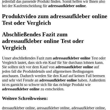
jedenfall das passende Produkt finden. Somit helfen wir Ihnen also
bei der Kaufentscheidung für
adressaufkleber online
.
Produktvideo zum
adressaufkleber online
Test oder Vergleich
Abschließendes Fazit zum
adressaufkleber online
Test oder
Vergleich
Unser abschließendes Fazit zum
adressaufkleber online
Test oder
Vergleich lautet, dass sich ein Kauf für Sie durchaus lohnen kann.
Sie sollten sich vor dem Kauf von
adressaufkleber online
auf
jeden fall die Produktdetails und allgemeinen Bedingungen
anschauen. Dadurch werden Sie den Kauf auf keinen Fall bereuen
und sehr viel Freude an
adressaufkleber online
haben. Außerdem
ist es garnicht so schwer sich für das richtige Produkt wie
adressaufkleber online
zu entscheiden.
Weitere Schreibweisen:
dressaufkleber online, aressaufkleber online, adessaufkleber online, adrssaufkleber online, adresaufkleber online, adressufkleber online, adressafkleber online, adressaukleber online, adressaufleber online, adressaufkeber online, adressaufklber online, adressaufkleer online, adressaufklebr online, adressaufklebe online, adressaufkleber online, adressaufkleber nline, adressaufkleber oline, adressaufkleber onine, adressaufkleber onlne, adressaufkleber onlie, adressaufkleber onlin, aadressaufkleber online, addressaufkleber online, adrressaufkleber online, adreessaufkleber online, adresssaufkleber online, adressaaufkleber online, adressauufkleber online, adressauffkleber online, adressaufkkleber online, adressaufklleber online, adressaufkleeber online, adressaufklebber online, adressaufklebeer online, adressaufkleberr online, adressaufkleber oonline, adressaufkleber onnline, adressaufkleber onlline, adressaufkleber onliine, adressaufkleber onlinne, adressaufkleber onlinee, daressaufkleber online, ardessaufkleber online, aderssaufkleber online, adrsesaufkleber online, adresasufkleber online, adressuafkleber online, adressafukleber online, adressaukfleber online, adressauflkeber online, adressaufkelber online, adressaufklbeer online, adressaufkleebr online, adressaufklebre online, adressaufklebe ronline, adressaufklebero nline, adressaufkleber noline, adressaufkleber olnine, adressaufkleber onilne, adressaufkleber onlnie, adressaufkleber onlien, adressaufkleberonline, qdressaufkleber online, wdressaufkleber online, zdressaufkleber online, xdressaufkleber online, axressaufkleber online, asressaufkleber online, awressaufkleber online, aeressaufkleber online, arressaufkleber online, afressaufkleber online, avressaufkleber online, acressaufkleber online, adeessaufkleber online, addessaufkleber online, adfessaufkleber online, adgessaufkleber online, adtessaufkleber online, ad4essaufkleber online, ad5essaufkleber online, adrwssaufkleber online, adrsssaufkleber online, adrdssaufkleber online, adrfssaufkleber online, adrrssaufkleber online, adr3ssaufkleber online, adr4ssaufkleber online, adreqsaufkleber online, adrewsaufkleber online, adreesaufkleber online, adrezsaufkleber online, adrexsaufkleber online, adrecsaufkleber online, adresqaufkleber online, adreswaufkleber online, adreseaufkleber online, adreszaufkleber online, adresxaufkleber online, adrescaufkleber online, adressqufkleber online, adresswufkleber online, adresszufkleber online, adressxufkleber online, adressayfkleber online, adressahfkleber online, adressajfkleber online, adressakfkleber online, adressaifkleber online, adressa7fkleber online, adressa8fkleber online, adressauckleber online, adressaudkleber online, adressauekleber online, adressaurkleber online, adressautkleber online, adressaugkleber online, adressaubkleber online, adressauvkleber online, adressaufuleber online, adressaufjleber online, adressaufmleber online, adressauflleber online, adressaufoleber online, adressaufkpeber online, adressaufkoeber online, adressaufkieber online, adressaufkkeber online, adressaufkmeber online, adressaufklwber online, adressaufklsber online, adressaufkldber online, adressaufklfber online, adressaufklrber online, adressaufkl3ber online, adressaufkl4ber online, adressaufkle er online, adressaufklever online, adressaufklefer online, adressaufkleger online, adressaufkleher online, adressaufklener online, adressaufklebwr online, adressaufklebsr online, adressaufklebdr online, adressaufklebfr online, adressaufklebrr online, adressaufkleb3r online, adressaufkleb4r online, adressaufklebee online, adressaufklebed online, adressaufklebef online, adressaufklebeg online, adressaufklebet online, adressaufklebe4 online, adressaufklebe5 online, adressaufkleber inline, adressaufkleber knline, adressaufkleber lnline, adressaufkleber pnline, adressaufkleber 9nline, adressaufkleber 0nline, adressaufkleber o line, adressaufkleber obline, adressaufkleber ogline, adressaufkleber ohline, adressaufkleber ojline, adressaufkleber omline, adressaufkleber onpine, adressaufkleber onoine, adressaufkleber oniine, adressaufkleber onkine, adressaufkleber onmine, adressaufkleber onlune, adressaufkleber onljne, adressaufkleber onlkne, adressaufkleber onllne, adressaufkleber onlone, adressaufkleber onl8ne, adressaufkleber onl9ne, adressaufkleber onli e, adressaufkleber onlibe, adressaufkleber onlige, adressaufkleber onlihe, adressaufkleber onlije, adressaufkleber onlime, adressaufkleber onlinw, adressaufkleber onlins, adressaufkleber onlind, adressaufkleber onlinf, adressaufkleber onlinr, adressaufkleber onlin3, adressaufkleber onlin4, qadressaufkleber online, aqdressaufkleber online, wadressaufkleber online, awdressaufkleber online, zadressaufkleber online, azdressaufkleber online, xadressaufkleber online, axdressaufkleber online, adxressaufkleber online, asdressaufkleber online, adsressaufkleber online, adwressaufkleber online, aedressaufkleber online, aderessaufkleber online, ardressaufkleber online, afdressaufkleber online, adfressaufkleber online, avdressaufkleber online, advressaufkleber online, acdressaufkleber online, adcressaufkleber online, adrdessaufkleber online, adrfessaufkleber online, adgressaufkleber online, adrgessaufkleber online, adtressaufkleber online, adrtessaufkleber online, ad4ressaufkleber online, adr4essaufkleber online, ad5ressaufkleber online, adr5essaufkleber online, adrwessaufkleber online, adrewssaufkleber online, adrsessaufkleber online, adredssaufkleber online, adrefssaufkleber online, adrerssaufkleber online, adr3essaufkleber online, adre3ssaufkleber online, adre4ssaufkleber online, adreqssaufkleber online, adresqsaufkleber online, adreswsaufkleber online, adresesaufkleber online, adrezssaufkleber online, adreszsaufkleber online, adrexssaufkleber online, adresxsaufkleber online, adrecssaufkleber online, adrescsaufkleber online, adressqaufkleber online, adresswaufkleber online, adresseaufkleber online, adresszaufkleber online, adressxaufkleber online, adresscaufkleber online, adressaqufkleber online, adressawufkleber online, adressazufkleber online, adressaxufkleber online, adressayufkleber online, adressauyfkleber online, adressahufkleber online, adressauhfkleber online, adressajufkleber online, adressaujfkleber online, adressakufkleber online, adressaukfkleber online, adressaiufkleber online, adressauifkleber online, adressa7ufkleber online, adressau7fkleber online, adressa8ufkleber online, adressau8fkleber online, adressaucfkleber online, adressaufckleber online, adressaudfkleber online, adressaufdkleber online, adressauefkleber online, adressaufekleber online, adressaurfkleber online, adressaufrkleber online, adressautfkleber online, adressauftkleber online, adressaugfkleber online, adressaufgkleber online, adressaubfkleber online, adressaufbkleber online, adressauvfkleber online, adressaufvkleber online, adressaufukleber online, adressaufkuleber online, adressaufjkleber online, adressaufkjleber online, adressaufmkleber online, adressaufkmleber online, adressauflkleber online, adressaufokleber online, adressaufkoleber online, adressaufkpleber online, adressaufklpeber online, adressaufkloeber online, adressaufkileber online, adressaufklieber online, adressaufklkeber online, adressaufklmeber online, adressaufklweber online, adressaufklewber online, adressaufklseber online, adressaufklesber online, adressaufkldeber online, adressaufkledber online, adressaufklfeber online, adressaufklefber online, adressaufklreber online, adressaufklerber online, adressaufkl3eber online, adressaufkle3ber online, adressaufkl4eber online, adressaufkle4ber online, adressaufkle ber online, adressaufkleb er online, adressaufklevber online, adressaufklebver online, adressaufklebfer online, adressaufklegber online, adressaufklebger online, adressaufklehber online, adressaufklebher online, adressaufklenber online, adressaufklebner online, adressaufklebwer online, adressaufklebewr online, adressaufklebser online, adressaufklebesr online, adressaufklebder online, adressaufklebedr online, adressaufklebefr online, adressaufklebrer online, adressaufkleb3er online, adressaufklebe3r online, adressaufkleb4er online, adressaufklebe4r online, adressaufklebere online, adressaufkleberd online, adressaufkleberf online, adressaufklebegr online, adressaufkleberg online, adressaufklebetr online, adressaufklebert online, adressaufkleber4 online, adressaufklebe5r online, adressaufkleber5 online, adressaufkleber ionline, adressaufkleber oinline, adressaufkleber konline, adressaufkleber oknline, adressaufkleber lonline, adressaufkleber olnline, adressaufkleber ponline, adressaufkleber opnline, adressaufkleber 9online, adressaufkleber o9nline, adressaufkleber 0online, adressaufkleber o0nline, adressaufkleber o nline, adressaufkleber on line, adressaufkleber obnline, adressaufkleber onbline, adressaufkleber ognline, adressaufkleber ongline, adressaufkleber ohnline, adressaufkleber onhline, adressaufkleber ojnline, adressaufkleber onjline, adressaufkleber omnline, adressaufkleber onmline, adressaufkleber onpline, adressaufkleber onlpine, adressaufkleber onoline, adressaufkleber onloine, adressaufkleber oniline, adressaufkleber onkline, adressaufkleber onlkine, adressaufkleber onlmine, adressaufkleber onluine, adressaufkleber onliune, adressaufkleber onljine, adressaufkleber onlijne, adressaufkleber onlikne, adressaufkleber onlilne, adressaufkleber onlione, adressaufkleber onl8ine, adressaufkleber onli8ne, adressaufkleber onl9ine, adressaufkleber onli9ne, adressaufkleber onli ne, adressaufkleber onlin e, adressaufkleber onlibne, adressaufkleber onlinbe, adressaufkleber onligne, adressaufkleber onlinge, adressaufkleber onlihne, adressaufkleber onlinhe, adressaufkleber onlinje, adressaufkleber onlimne, adressaufkleber onlinme, adressaufkleber onlinwe, adressaufkleber onlinew, adressaufkleber onlinse, adressaufkleber onlines, adressaufkleber onlinde, adressaufkleber onlined, adressaufkleber onlinfe, adressaufkleber o