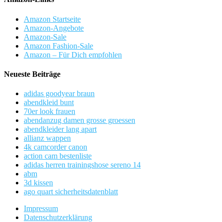
Amazon Startseite
Amazon-Angebote
Amazon-Sale
Amazon Fashion-Sale
Amazon – Für Dich empfohlen
Neueste Beiträge
adidas goodyear braun
abendkleid bunt
70er look frauen
abendanzug damen grosse groessen
abendkleider lang apart
allianz wappen
4k camcorder canon
action cam bestenliste
adidas herren trainingshose sereno 14
abm
3d kissen
ago quart sicherheitsdatenblatt
Impressum
Datenschutzerklärung