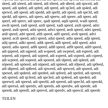
sleed, adi söeed, adi süeed, adi s0eed, adi sßeed, adi spwed, adi
spsed, adi spded, adi spfed, adi spred, adi sp3ed, adi sp4ed, adi
spewd, adi spesd, adi spedd, adi spefd, adi sperd, adi spe3d, adi
spe4d, adi speex, adi spees, adi speew, adi speee, adi speer, adi
speef, adi speev, adi speec, qadi speed, aqdi speed, wadi speed,
awdi speed, zadi speed, azdi speed, xadi speed, axdi speed, adxi
speed, asdi speed, adsi speed, adwi speed, aedi speed, adei speed,
ardi speed, adri speed, afdi speed, adfi speed, avdi speed, advi
speed, acdi speed, adci speed, adui speed, adiu speed, adji speed,
adij speed, adki speed, adik speed, adli speed, adil speed, adoi
speed, adio speed, ad8i speed, adi8 speed, ad9i speed, adi9 speed,
adi qspeed, adi sqpeed, adi wspeed, adi swpeed, adi espeed, adi
sepeed, adi zspeed, adi szpeed, adi xspeed, adi sxpeed, adi cspeed,
adi scpeed, adi sopeed, adi spoeed, adi slpeed, adi spleed, adi
söpeed, adi spöeed, adi süpeed, adi spüeed, adi s0peed, adi sp0eed,
adi sßpeed, adi spßeed, adi spweed, adi spewed, adi spseed, adi
spesed, adi spdeed, adi speded, adi spfeed, adi spefed, adi spreed,
adi spered, adi sp3eed, adi spe3ed, adi sp4eed, adi spe4ed, adi
speewd, adi speesd, adi speefd, adi speerd, adi spee3d, adi spee4d,
adi speexd, adi speedx, adi speeds, adi speedw, adi speede, adi
speedr, adi speedf, adi speevd, adi speedv, adi speecd, adi speedc
TEILEN