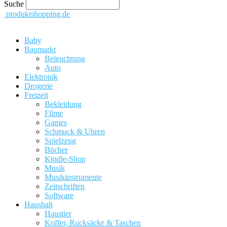
Suche
produktshopping.de
Baby
Baumarkt
Beleuchtung
Auto
Elektronik
Drogerie
Freizeit
Bekleidung
Filme
Games
Schmuck & Uhren
Spielzeug
Bücher
Kindle-Shop
Musik
Musikinstrumente
Zeitschriften
Software
Haushalt
Haustier
Koffer, Rucksäcke & Taschen