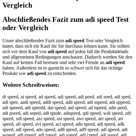
Vergleich
Abschließendes Fazit zum
adi speed
Test
oder Vergleich
Unser abschließendes Fazit zum
adi speed
Test oder Vergleich
lautet, dass sich ein Kauf für Sie durchaus lohnen kann. Sie sollten
sich vor dem Kauf von
adi speed
auf jeden fall die Produktdetails
und allgemeinen Bedingungen anschauen. Dadurch werden Sie den
Kauf auf keinen Fall bereuen und sehr viel Freude an
adi speed
haben. Außerdem ist es garnicht so schwer sich für das richtige
Produkt wie
adi speed
zu entscheiden.
Weitere Schreibweisen:
di speed, ai speed, ad speed, adi speed, adi peed, adi seed, adi sped,
adi spee, aadi speed, addi speed, adii speed, adi sspeed, adi sppeed,
adi speeed, adi speedd, dai speed, aid speed, ad ispeed, adis peed,
adi pseed, adi seped, adi spede, adispeed, qdi speed, wdi speed, zdi
speed, xdi speed, axi speed, asi speed, awi speed, aei speed, ari
speed, afi speed, avi speed, aci speed, adu speed, adj speed, adk
speed, adl speed, ado speed, ad8 speed, ad9 speed, adi qpeed, adi
wpeed, adi epeed, adi zpeed, adi xpeed, adi cpeed, adi soeed, adi