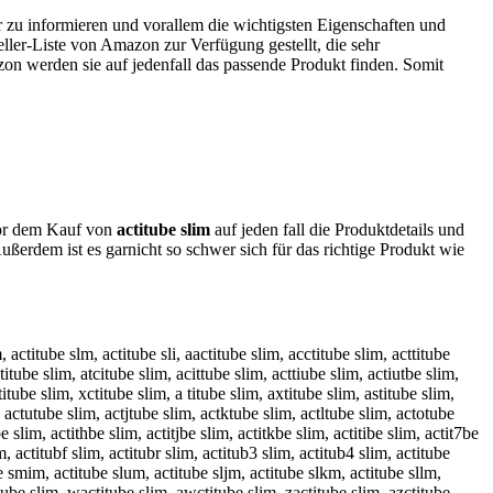
r zu informieren und vorallem die wichtigsten Eigenschaften und
ller-Liste von Amazon zur Verfügung gestellt, die sehr
zon werden sie auf jedenfall das passende Produkt finden. Somit
 vor dem Kauf von
actitube slim
auf jeden fall die Produktdetails und
ßerdem ist es garnicht so schwer sich für das richtige Produkt wie
, actitube slm, actitube sli, aactitube slim, acctitube slim, acttitube
titube slim, atcitube slim, acittube slim, acttiube slim, actiutbe slim,
itube slim, xctitube slim, a titube slim, axtitube slim, astitube slim,
, actutube slim, actjtube slim, actktube slim, actltube slim, actotube
slim, actithbe slim, actitjbe slim, actitkbe slim, actitibe slim, actit7be
m, actitubf slim, actitubr slim, actitub3 slim, actitub4 slim, actitube
e smim, actitube slum, actitube sljm, actitube slkm, actitube sllm,
ctitube slim, wactitube slim, awctitube slim, zactitube slim, azctitube