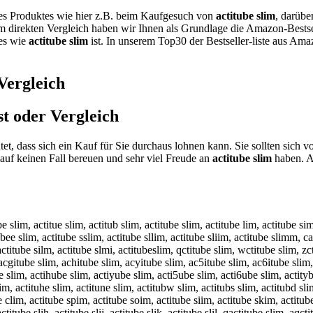
nes Produktes wie hier z.B. beim Kaufgesuch von
actitube slim
, darübe
em direkten Vergleich haben wir Ihnen als Grundlage die Amazon-Bestse
tes wie
actitube slim
ist. In unserem Top30 der Bestseller-liste aus Ama
Vergleich
t oder Vergleich
tet, dass sich ein Kauf für Sie durchaus lohnen kann. Sie sollten sich
f keinen Fall bereuen und sehr viel Freude an
actitube slim
haben. Au
be slim, actitue slim, actitub slim, actitube slim, actitube lim, actitube sim
ubee slim, actitube sslim, actitube sllim, actitube sliim, actitube slimm, ca
actitube silm, actitube slmi, actitubeslim, qctitube slim, wctitube slim, zct
, acgitube slim, achitube slim, acyitube slim, ac5itube slim, ac6itube slim
 slim, actihube slim, actiyube slim, acti5ube slim, acti6ube slim, actitybe 
slim, actituhe slim, actitune slim, actitubw slim, actitubs slim, actitubd sli
e clim, actitube spim, actitube soim, actitube siim, actitube skim, actitub
actitube slih, actitube slij, actitube slik, actitube slil, qactitube slim, aq