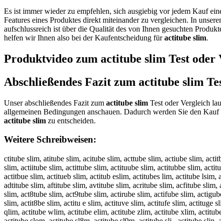
Es ist immer wieder zu empfehlen, sich ausgiebig vor jedem Kauf ei
Features eines Produktes direkt miteinander zu vergleichen. In unser
aufschlussreich ist über die Qualität des von Ihnen gesuchten Produk
helfen wir Ihnen also bei der Kaufentscheidung für
actitube slim
.
Produktvideo zum
actitube slim
Test oder 
Abschließendes Fazit zum
actitube slim
Tes
Unser abschließendes Fazit zum
actitube slim
Test oder Vergleich lau
allgemeinen Bedingungen anschauen. Dadurch werden Sie den Kauf au
actitube slim
zu entscheiden.
Weitere Schreibweisen:
ctitube slim, atitube slim, acitube slim, acttube slim, actiube slim, actit
slim, actiitube slim, actittube slim, actituube slim, actitubbe slim, actit
actitbue slim, actitueb slim, actitub eslim, actitubes lim, actitube lsim, 
adtitube slim, aftitube slim, avtitube slim, acritube slim, acfitube slim
slim, act8tube slim, act9tube slim, actirube slim, actifube slim, actigube
slim, actit8be slim, actitu e slim, actituve slim, actitufe slim, actituge 
qlim, actitube wlim, actitube elim, actitube zlim, actitube xlim, actitub
actitube slom, actitube sl8m, actitube sl9m, actitube sli , actitube slin, 