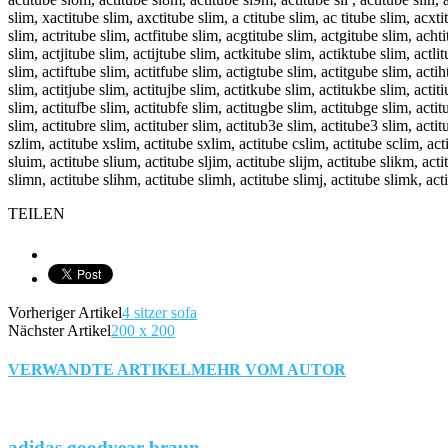
slim, xactitube slim, axctitube slim, a ctitube slim, ac titube slim, acxti
slim, actritube slim, actfitube slim, acgtitube slim, actgitube slim, acht
slim, actjitube slim, actijtube slim, actkitube slim, actiktube slim, actli
slim, actiftube slim, actitfube slim, actigtube slim, actitgube slim, acti
slim, actitjube slim, actitujbe slim, actitkube slim, actitukbe slim, actit
slim, actitufbe slim, actitubfe slim, actitugbe slim, actitubge slim, acti
slim, actitubre slim, actituber slim, actitub3e slim, actitube3 slim, acti
szlim, actitube xslim, actitube sxlim, actitube cslim, actitube sclim, ac
sluim, actitube slium, actitube sljim, actitube slijm, actitube slikm, acti
slimn, actitube slihm, actitube slimh, actitube slimj, actitube slimk, act
TEILEN
Vorheriger Artikel
4 sitzer sofa
Nächster Artikel
200 x 200
VERWANDTE ARTIKEL
MEHR VOM AUTOR
adidas goodyear braun