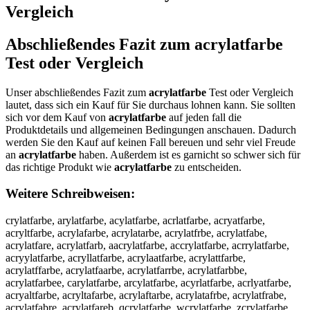
Vergleich
Abschließendes Fazit zum
acrylatfarbe
Test oder Vergleich
Unser abschließendes Fazit zum
acrylatfarbe
Test oder Vergleich
lautet, dass sich ein Kauf für Sie durchaus lohnen kann. Sie sollten
sich vor dem Kauf von
acrylatfarbe
auf jeden fall die
Produktdetails und allgemeinen Bedingungen anschauen. Dadurch
werden Sie den Kauf auf keinen Fall bereuen und sehr viel Freude
an
acrylatfarbe
haben. Außerdem ist es garnicht so schwer sich für
das richtige Produkt wie
acrylatfarbe
zu entscheiden.
Weitere Schreibweisen:
crylatfarbe, arylatfarbe, acylatfarbe, acrlatfarbe, acryatfarbe,
acryltfarbe, acrylafarbe, acrylatarbe, acrylatfrbe, acrylatfabe,
acrylatfare, acrylatfarb, aacrylatfarbe, accrylatfarbe, acrrylatfarbe,
acryylatfarbe, acryllatfarbe, acrylaatfarbe, acrylattfarbe,
acrylatffarbe, acrylatfaarbe, acrylatfarrbe, acrylatfarbbe,
acrylatfarbee, carylatfarbe, arcylatfarbe, acyrlatfarbe, acrlyatfarbe,
acryaltfarbe, acryltafarbe, acrylaftarbe, acrylatafrbe, acrylatfrabe,
acrylatfabre, acrylatfareb, qcrylatfarbe, wcrylatfarbe, zcrylatfarbe,