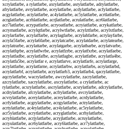
xcrylatfarbe, a rylatfarbe, axrylatfarbe, asrylatfarbe, adrylatfarbe,
afrylatfarbe, avrylatfarbe, aceylatfarbe, acdylatfarbe, acfylatfarbe,
acgylatfarbe, actylatfarbe, ac4ylatfarbe, ac5ylatfarbe, acrtlatfarbe,
acrglatfarbe, acrhlatfarbe, acrjlatfarbe, acrulatfarbe, acr6latfarbe,
acr7latfarbe, acrypatfarbe, acryoatfarbe, acryiatfarbe, acrykatfarbe,
acrymatfarbe, acrylqtfarbe, acrylwtfarbe, acrylztfarbe, acrylxtfarbe,
acrylarfarbe, acrylaffarbe, acrylagfarbe, acrylahfarbe, acrylayfarbe,
acryla5farbe, acryla6farbe, acrylatcarbe, acrylatdarbe, acrylatearbe,
acrylatrarbe, acrylattarbe, acrylatgarbe, acrylatbarbe, acrylatvarbe,
acrylatfqrbe, acrylatfwrbe, acrylatfzrbe, acrylatfxrbe, acrylatfaebe,
acrylatfadbe, acrylatfafbe, acrylatfagbe, acrylatfatbe, acrylatfa4be,
acrylatfa5be, acrylatfar e, acrylatfarve, acrylatfarfe, acrylatfarge,
acrylatfarhe, acrylatfarne, acrylatfarbw, acrylatfarbs, acrylatfarbd,
acrylatfarbf, acrylatfarbr, acrylatfarb3, acrylatfarb4, qacrylatfarbe,
aqcrylatfarbe, wacrylatfarbe, awcrylatfarbe, zacrylatfarbe,
azcrylatfarbe, xacrylatfarbe, axcrylatfarbe, a crylatfarbe, ac
rylatfarbe, acxrylatfarbe, ascrylatfarbe, acsrylatfarbe, adcrylatfarbe,
acdrylatfarbe, afcrylatfarbe, acfrylatfarbe, avcrylatfarbe,
acvrylatfarbe, acerylatfarbe, acreylatfarbe, acrdylatfarbe,
acrfylatfarbe, acgrylatfarbe, acrgylatfarbe, actrylatfarbe,
acrtylatfarbe, ac4rylatfarbe, acr4ylatfarbe, ac5rylatfarbe,
acr5ylatfarbe, acrytlatfarbe, acryglatfarbe, acrhylatfarbe,
acryhlatfarbe, acrjylatfarbe, acryjlatfarbe, acruylatfarbe,
acryulatfarbe, acr6ylatfarbe, acry6latfarbe, acr7ylatfarbe,
acry7latfarbe, acryplatfarbe, acrylpatfarbe, acryolatfarbe,