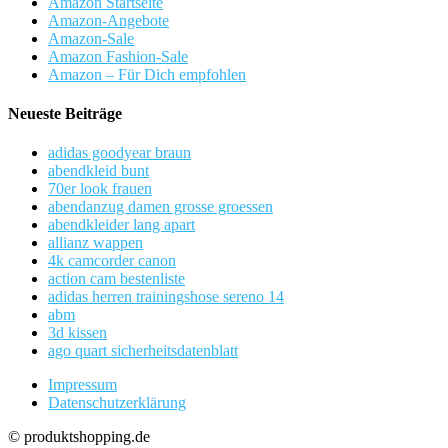
Amazon Startseite
Amazon-Angebote
Amazon-Sale
Amazon Fashion-Sale
Amazon – Für Dich empfohlen
Neueste Beiträge
adidas goodyear braun
abendkleid bunt
70er look frauen
abendanzug damen grosse groessen
abendkleider lang apart
allianz wappen
4k camcorder canon
action cam bestenliste
adidas herren trainingshose sereno 14
abm
3d kissen
ago quart sicherheitsdatenblatt
Impressum
Datenschutzerklärung
© produktshopping.de