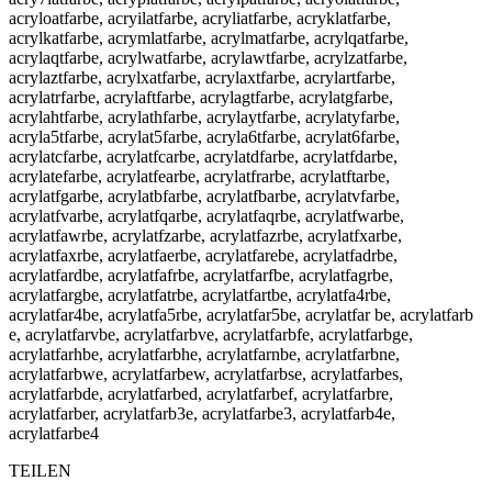
acryloatfarbe, acryilatfarbe, acryliatfarbe, acryklatfarbe,
acrylkatfarbe, acrymlatfarbe, acrylmatfarbe, acrylqatfarbe,
acrylaqtfarbe, acrylwatfarbe, acrylawtfarbe, acrylzatfarbe,
acrylaztfarbe, acrylxatfarbe, acrylaxtfarbe, acrylartfarbe,
acrylatrfarbe, acrylaftfarbe, acrylagtfarbe, acrylatgfarbe,
acrylahtfarbe, acrylathfarbe, acrylaytfarbe, acrylatyfarbe,
acryla5tfarbe, acrylat5farbe, acryla6tfarbe, acrylat6farbe,
acrylatcfarbe, acrylatfcarbe, acrylatdfarbe, acrylatfdarbe,
acrylatefarbe, acrylatfearbe, acrylatfrarbe, acrylatftarbe,
acrylatfgarbe, acrylatbfarbe, acrylatfbarbe, acrylatvfarbe,
acrylatfvarbe, acrylatfqarbe, acrylatfaqrbe, acrylatfwarbe,
acrylatfawrbe, acrylatfzarbe, acrylatfazrbe, acrylatfxarbe,
acrylatfaxrbe, acrylatfaerbe, acrylatfarebe, acrylatfadrbe,
acrylatfardbe, acrylatfafrbe, acrylatfarfbe, acrylatfagrbe,
acrylatfargbe, acrylatfatrbe, acrylatfartbe, acrylatfa4rbe,
acrylatfar4be, acrylatfa5rbe, acrylatfar5be, acrylatfar be, acrylatfarb
e, acrylatfarvbe, acrylatfarbve, acrylatfarbfe, acrylatfarbge,
acrylatfarhbe, acrylatfarbhe, acrylatfarnbe, acrylatfarbne,
acrylatfarbwe, acrylatfarbew, acrylatfarbse, acrylatfarbes,
acrylatfarbde, acrylatfarbed, acrylatfarbef, acrylatfarbre,
acrylatfarber, acrylatfarb3e, acrylatfarbe3, acrylatfarb4e,
acrylatfarbe4
TEILEN