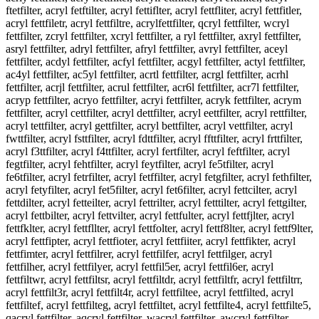
ftetfilter, acryl fetftilter, acryl fettiflter, acryl fettfliter, acryl fettfitler,
acryl fettfiletr, acryl fettfiltre, acrylfettfilter, qcryl fettfilter, wcryl
fettfilter, zcryl fettfilter, xcryl fettfilter, a ryl fettfilter, axryl fettfilter,
asryl fettfilter, adryl fettfilter, afryl fettfilter, avryl fettfilter, aceyl
fettfilter, acdyl fettfilter, acfyl fettfilter, acgyl fettfilter, actyl fettfilter,
ac4yl fettfilter, ac5yl fettfilter, acrtl fettfilter, acrgl fettfilter, acrhl
fettfilter, acrjl fettfilter, acrul fettfilter, acr6l fettfilter, acr7l fettfilter,
acryp fettfilter, acryo fettfilter, acryi fettfilter, acryk fettfilter, acrym
fettfilter, acryl cettfilter, acryl dettfilter, acryl eettfilter, acryl rettfilter,
acryl tettfilter, acryl gettfilter, acryl bettfilter, acryl vettfilter, acryl
fwttfilter, acryl fsttfilter, acryl fdttfilter, acryl ffttfilter, acryl frttfilter,
acryl f3ttfilter, acryl f4ttfilter, acryl fertfilter, acryl feftfilter, acryl
fegtfilter, acryl fehtfilter, acryl feytfilter, acryl fe5tfilter, acryl
fe6tfilter, acryl fetrfilter, acryl fetffilter, acryl fetgfilter, acryl fethfilter,
acryl fetyfilter, acryl fet5filter, acryl fet6filter, acryl fettcilter, acryl
fettdilter, acryl fetteilter, acryl fettrilter, acryl fetttilter, acryl fettgilter,
acryl fettbilter, acryl fettvilter, acryl fettfulter, acryl fettfjlter, acryl
fettfklter, acryl fettfllter, acryl fettfolter, acryl fettf8lter, acryl fettf9lter,
acryl fettfipter, acryl fettfioter, acryl fettfiiter, acryl fettfikter, acryl
fettfimter, acryl fettfilrer, acryl fettfilfer, acryl fettfilger, acryl
fettfilher, acryl fettfilyer, acryl fettfil5er, acryl fettfil6er, acryl
fettfiltwr, acryl fettfiltsr, acryl fettfiltdr, acryl fettfiltfr, acryl fettfiltrr,
acryl fettfilt3r, acryl fettfilt4r, acryl fettfiltee, acryl fettfilted, acryl
fettfiltef, acryl fettfilteg, acryl fettfiltet, acryl fettfilte4, acryl fettfilte5,
qacryl fettfilter, aqcryl fettfilter, wacryl fettfilter, awcryl fettfilter,