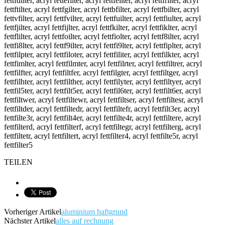
fettfdilter, acryl fettefilter, acryl fettfeilter, acryl fettfrilter, acryl
fettftilter, acryl fettfgilter, acryl fettbfilter, acryl fettfbilter, acryl
fettvfilter, acryl fettfvilter, acryl fettfuilter, acryl fettfiulter, acryl
fettfjilter, acryl fettfijlter, acryl fettfkilter, acryl fettfiklter, acryl
fettflilter, acryl fettfoilter, acryl fettfiolter, acryl fettf8ilter, acryl
fettfi8lter, acryl fettf9ilter, acryl fettfi9lter, acryl fettfiplter, acryl
fettfilpter, acryl fettfiloter, acryl fettfiliter, acryl fettfilkter, acryl
fettfimlter, acryl fettfilmter, acryl fettfilrter, acryl fettfiltrer, acryl
fettfilfter, acryl fettfiltfer, acryl fettfilgter, acryl fettfiltger, acryl
fettfilhter, acryl fettfilther, acryl fettfilyter, acryl fettfiltyer, acryl
fettfil5ter, acryl fettfilt5er, acryl fettfil6ter, acryl fettfilt6er, acryl
fettfiltwer, acryl fettfiltewr, acryl fettfiltser, acryl fettfiltesr, acryl
fettfiltder, acryl fettfiltedr, acryl fettfiltefr, acryl fettfilt3er, acryl
fettfilte3r, acryl fettfilt4er, acryl fettfilte4r, acryl fettfiltere, acryl
fettfilterd, acryl fettfilterf, acryl fettfiltegr, acryl fettfilterg, acryl
fettfiltetr, acryl fettfiltert, acryl fettfilter4, acryl fettfilte5r, acryl
fettfilter5
TEILEN
Vorheriger Artikel
aluminium haftgrund
Nächster Artikel
alles auf rechnung