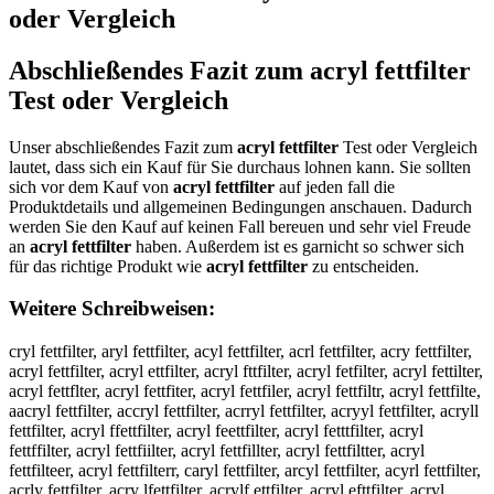
oder Vergleich
Abschließendes Fazit zum
acryl fettfilter
Test oder Vergleich
Unser abschließendes Fazit zum
acryl fettfilter
Test oder Vergleich
lautet, dass sich ein Kauf für Sie durchaus lohnen kann. Sie sollten
sich vor dem Kauf von
acryl fettfilter
auf jeden fall die
Produktdetails und allgemeinen Bedingungen anschauen. Dadurch
werden Sie den Kauf auf keinen Fall bereuen und sehr viel Freude
an
acryl fettfilter
haben. Außerdem ist es garnicht so schwer sich
für das richtige Produkt wie
acryl fettfilter
zu entscheiden.
Weitere Schreibweisen:
cryl fettfilter, aryl fettfilter, acyl fettfilter, acrl fettfilter, acry fettfilter,
acryl fettfilter, acryl ettfilter, acryl fttfilter, acryl fetfilter, acryl fettilter,
acryl fettflter, acryl fettfiter, acryl fettfiler, acryl fettfiltr, acryl fettfilte,
aacryl fettfilter, accryl fettfilter, acrryl fettfilter, acryyl fettfilter, acryll
fettfilter, acryl ffettfilter, acryl feettfilter, acryl fetttfilter, acryl
fettffilter, acryl fettfiilter, acryl fettfillter, acryl fettfiltter, acryl
fettfilteer, acryl fettfilterr, caryl fettfilter, arcyl fettfilter, acyrl fettfilter,
acrly fettfilter, acry lfettfilter, acrylf ettfilter, acryl efttfilter, acryl