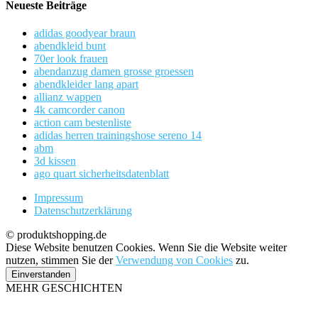
Neueste Beiträge
adidas goodyear braun
abendkleid bunt
70er look frauen
abendanzug damen grosse groessen
abendkleider lang apart
allianz wappen
4k camcorder canon
action cam bestenliste
adidas herren trainingshose sereno 14
abm
3d kissen
ago quart sicherheitsdatenblatt
Impressum
Datenschutzerklärung
© produktshopping.de
Diese Website benutzen Cookies. Wenn Sie die Website weiter
nutzen, stimmen Sie der
Verwendung von Cookies
zu.
Einverstanden
MEHR GESCHICHTEN