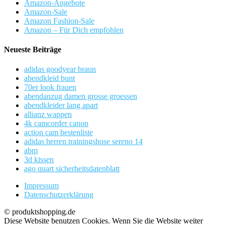
Amazon-Angebote
Amazon-Sale
Amazon Fashion-Sale
Amazon – Für Dich empfohlen
Neueste Beiträge
adidas goodyear braun
abendkleid bunt
70er look frauen
abendanzug damen grosse groessen
abendkleider lang apart
allianz wappen
4k camcorder canon
action cam bestenliste
adidas herren trainingshose sereno 14
abm
3d kissen
ago quart sicherheitsdatenblatt
Impressum
Datenschutzerklärung
© produktshopping.de
Diese Website benutzen Cookies. Wenn Sie die Website weiter