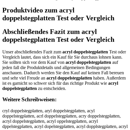
Produktvideo zum
acryl
doppelstegplatten
Test oder Vergleich
Abschließendes Fazit zum
acryl
doppelstegplatten
Test oder Vergleich
Unser abschließendes Fazit zum
acryl doppelstegplatten
Test oder
Vergleich lautet, dass sich ein Kauf für Sie durchaus lohnen kann.
Sie sollten sich vor dem Kauf von
acryl doppelstegplatten
auf
jeden fall die Produktdetails und allgemeinen Bedingungen
anschauen. Dadurch werden Sie den Kauf auf keinen Fall bereuen
und sehr viel Freude an
acryl doppelstegplatten
haben. Außerdem
ist es garnicht so schwer sich für das richtige Produkt wie
acryl
doppelstegplatten
zu entscheiden.
Weitere Schreibweisen:
cryl doppelstegplatten, aryl doppelstegplatten, acyl doppelstegplatten, acrl doppelstegplatten, acry doppelstegplatten, acryl doppelstegplatten, acryl oppelstegplatten, acryl dppelstegplatten, acryl dopelstegplatten, acryl dopplstegplatten, acryl doppestegplatten, acryl doppeltegplatten, acryl doppelsegplatten, acryl doppelstgplatten, acryl doppelsteplatten, acryl doppelsteglatten, acryl doppelstegpatten, acryl doppelstegpltten, acryl doppelstegplaten, acryl doppelstegplattn, acryl doppelstegplatte, aacryl doppelstegplatten, accryl doppelstegplatten, acrryl doppelstegplatten, acryyl doppelstegplatten, acryll doppelstegplatten, acryl ddoppelstegplatten, acryl dooppelstegplatten, acryl dopppelstegplatten, acryl doppeelstegplatten, acryl doppellstegplatten, acryl doppelsstegplatten, acryl doppelsttegplatten, acryl doppelsteegplatten, acryl doppelsteggplatten, acryl doppelstegpplatten, acryl doppelstegpllatten, acryl doppelstegplaatten, acryl doppelstegplattten, acryl doppelstegplatteen, acryl doppelstegplattenn, caryl doppelstegplatten, arcyl doppelstegplatten, acyrl doppelstegplatten, acrly doppelstegplatten, acry ldoppelstegplatten, acryld oppelstegplatten, acryl odppelstegplatten, acryl dpopelstegplatten, acryl dopeplstegplatten, acryl dopplestegplatten, acryl doppesltegplatten, acryl doppeltsegplatten, acryl doppelsetgplatten, acryl doppelstgeplatten, acryl doppelstepglatten, acryl doppelsteglpatten, acryl doppelstegpaltten, acryl doppelstegpltaten, acryl doppelstegplatetn, acryl doppelstegplattne, acryldoppelstegplatten, qcryl doppelstegplatten, wcryl doppelstegplatten, zcryl doppelstegplatten, xcryl doppelstegplatten, a ryl doppelstegplatten, axryl doppelstegplatten, asryl doppelstegplatten, adryl doppelstegplatten, afryl doppelstegplatten, avryl doppelstegplatten, aceyl doppelstegplatten, acdyl doppelstegplatten, acfyl doppelstegplatten, acgyl doppelstegplatten, actyl doppelstegplatten, ac4yl doppelstegplatten, ac5yl doppelstegplatten, acrtl doppelstegplatten, acrgl doppelstegplatten, acrhl doppelstegplatten, acrjl doppelstegplatten, acrul doppelstegplatten, acr6l doppelstegplatten, acr7l doppelstegplatten, acryp doppelstegplatten, acryo doppelstegplatten, acryi doppelstegplatten, acryk doppelstegplatten, acrym doppelstegplatten, acryl xoppelstegplatten, acryl soppelstegplatten, acryl woppelstegplatten, acryl eoppelstegplatten, acryl roppelstegplatten, acryl foppelstegplatten, acryl voppelstegplatten, acryl coppelstegplatten, acryl dippelstegplatten, acryl dkppelstegplatten, acryl dlppelstegplatten, acryl dpppelstegplatten, acryl d9ppelstegplatten, acryl d0ppelstegplatten, acryl doopelstegplatten, acryl dolpelstegplatten, acryl doöpelstegplatten, acryl doüpelstegplatten, acryl do0pelstegplatten, acryl doßpelstegplatten, acryl dopoelstegplatten, acryl doplelstegplatten, acryl dopöelstegplatten, acryl dopüelstegplatten, acryl dop0elstegplatten, acryl dopßelstegplatten, acryl doppwlstegplatten, acryl doppslstegplatten, acryl doppdlstegplatten, acryl doppflstegplatten, acryl dopprlstegplatten, acryl dopp3lstegplatten, acryl dopp4lstegplatten, acryl doppepstegplatten, acryl doppeostegplatten, acryl doppeistegplatten, acryl doppekstegplatten, acryl doppemstegplatten, acryl doppelqtegplatten, acryl doppelwtegplatten, acryl doppeletegplatten, acryl doppelztegplatten, acryl doppelxtegplatten, acryl doppelctegplatten, acryl doppelsregplatten, acryl doppelsfegplatten, acryl doppelsgegplatten, acryl doppelshegplatten, acryl doppelsyegplatten, acryl doppels5egplatten, acryl doppels6egplatten, acryl doppelstwgplatten, acryl doppelstsgplatten, acryl doppelstdgplatten, acryl doppelstfgplatten, acryl doppelstrgplatten, acryl doppelst3gplatten, acryl doppelst4gplatten, acryl doppelsterplatten, acryl doppelstefplatten, acryl doppelstevplatten, acryl doppelstetplatten, acryl doppelstebplatten, acryl doppelsteyplatten, acryl doppelstehplatten, acryl doppelstenplatten, acryl doppelstegolatten, acryl doppelstegllatten, acryl doppelstegölatten, acryl doppelstegülatten, acryl doppelsteg0latten, acryl doppelstegßlatten, acryl doppelstegppatten, acryl doppelstegpoatten, acryl doppelstegpiatten, acryl doppelstegpkatten, acryl doppelstegpmatten, acryl doppelstegplqtten, acryl doppelstegplwtten, acryl doppelstegplztten, acryl doppelstegplxtten, acryl doppelstegplarten, acryl doppelstegplaften, acryl doppelstegplagten, acryl doppelstegplahten, acryl doppelstegplayten, acryl doppelstegpla5ten, acryl doppelstegpla6ten, acryl doppelstegplatren, acryl doppelstegplatfen, acryl doppelstegplatgen, acryl doppelstegplathen, acryl doppelstegplatyen, acryl doppelstegplat5en, acryl doppelstegplat6en, acryl doppelstegplattwn, acryl doppelstegplattsn, acryl doppelstegplattdn, acryl doppelstegplattfn, acryl doppelstegplattrn, acryl doppelstegplatt3n, acryl doppelstegplatt4n, acryl doppelstegplatte , acryl doppelstegplatteb, acryl doppelstegplatteg, acryl doppelstegplatteh, acryl doppelstegplattej, acryl doppelstegplattem, qacryl doppelstegplatten, aqcryl doppelstegplatten, wacryl doppelstegplatten, awcryl doppelstegplatten, zacryl doppelstegplatten, azcryl doppelstegplatten, xacryl doppelstegplatten, axcryl doppelstegplatten, a cryl doppelstegplatten, ac ryl doppelstegplatten, acxryl doppelstegplatten, ascryl doppelstegplatten, acsryl doppelstegplatten, adcryl doppelstegplatten, acdryl doppelstegplatten, afcryl doppelstegplatten, acfryl doppelstegplatten, avcryl doppelstegplatten, acvryl doppelstegplatten, aceryl doppelstegplatten, acreyl doppelstegplatten, acrdyl doppelstegplatten, acrfyl doppelstegplatten, acgryl doppelstegplatten, acrgyl doppelstegplatten, actryl doppelstegplatten, acrtyl doppelstegplatten, ac4ryl doppelstegplatten, acr4yl doppelstegplatten, ac5ryl doppelstegplatten, acr5yl doppelstegplatten, acrytl doppelstegplatten, acrygl doppelstegplatten, acrhyl doppelstegplatten, acryhl doppelstegplatten, acrjyl doppelstegplatten, acryjl doppelstegplatten, acruyl doppelstegplatten, acryul doppelstegplatten, acr6yl doppelstegplatten, acry6l doppelstegplatten, acr7yl doppelstegplatten, acry7l doppelstegplatten, acrypl doppelstegplatten, acrylp doppelstegplatten, acryol doppelstegplatten, acrylo doppelstegplatten, acryil doppelstegplatten, acryli doppelstegplatten, acrykl doppelstegplatten, acrylk doppelstegplatten, acryml doppelstegplatten, acrylm doppelstegplatten, acryl xdoppelstegplatten, acryl dxoppelstegplatten, acryl sdoppelstegplatten, acryl dsoppelstegplatten, acryl wdoppelstegplatten, acryl dwoppelstegplatten, acryl edoppelstegplatten, acryl deoppelstegplatten, acryl rdoppelstegplatten, acryl droppelstegplatten, acryl fdoppelstegplatten, acryl dfoppelstegplatten, acryl vdoppelstegplatten, acryl dvoppelstegplatten, acryl cdoppelstegplatten, acryl dcoppelstegplatten, acryl dioppelstegplatten, acryl doippelstegplatten, acryl dkoppelstegplatten, acryl dokppelstegplatten, acryl dloppelstegplatten, acryl dolppelstegplatten, acryl dpoppelstegplatten, acryl d9oppelstegplatten, acryl do9ppelstegplatten, acryl d0oppelstegplatten, acryl do0ppelstegplatten, acryl dopopelstegplatten, acryl doplpelstegplatten, acryl doöppelstegplatten, acryl dopöpelstegplatten, acryl doüppelstegplatten, acryl dopüpelstegplatten, acryl dop0pelstegplatten, acryl doßppelstegplatten, acryl dopßpelstegplatten, acryl doppoelstegplatten, acryl dopplelstegplatten, acryl doppöelstegplatten, acryl doppüelstegplatten, acryl dopp0elstegplatten, acryl doppßelstegplatten, acryl doppwelstegplatten, acryl doppewlstegplatten, acryl doppselstegplatten, acryl doppeslstegplatten, acryl doppdelstegplatten, acryl doppedlstegplatten, acryl doppfelstegplatten, acryl doppeflstegplatten, acryl dopprelstegplatten, acryl dopperlstegplatten, acryl dopp3elstegplatten, acryl doppe3lstegplatten, acryl dopp4elstegplatten, acryl doppe4lstegplatten, acryl doppeplstegplatten, acryl doppelpstegplatten, acryl doppeolstegplatten, acryl doppelostegplatten, acryl doppeilstegplatten, acryl doppelistegplatten, acryl doppeklstegplatten, acryl doppelkstegplatten, acryl doppemlstegplatten, acryl doppelmstegplatten, acryl doppelqstegplatten, acryl doppelsqtegplatten, acryl doppelwstegplatten, acryl doppelswtegplatten, acryl doppelestegplatten, acryl doppelsetegplatten, acryl doppelzstegplatten, acryl doppelsztegplatten, acryl doppelxstegplatten, acryl doppelsxtegplatten, acryl doppelcstegplatten, acryl doppelsctegplatten, acryl doppelsrtegplatten, acryl doppelstregplatten, acryl doppelsftegplatten, acryl doppelstfegplatten, acryl doppelsgtegplatten, acryl doppelstgegplatten, acryl doppelshtegplatten, acryl doppelsthegplatten, acryl doppelsytegplatten, acryl doppelstyegplatten, acryl doppels5tegplatten, acryl doppelst5egplatten, acryl doppels6tegplatten, acryl doppelst6egplatten, acryl doppelstwegplatten, acryl doppelstewgplatten, acryl doppelstsegplatten, acryl doppelstesgplatten, acryl doppelstdegplatten, acryl doppelstedgplatten, acryl doppelstefgplatten, acryl doppelstergplatten, acryl doppelst3egplatten, acryl doppelste3gplatten, acryl doppelst4egplatten, acryl doppelste4gplatten, acryl doppelstegrplatten, acryl doppelstegfplatten, acryl doppelstevgplatten, acryl doppelstegvplatten, acryl doppelstetgplatten, acryl doppelstegtplatten, acryl doppelstebgplatten, acryl doppelstegbplatten, acryl doppelsteygplatten, acryl doppelstegyplatten, acryl doppelstehgplatten, acryl doppelsteghplatten, acryl doppelstengplatten, acryl doppelstegnplatten, acryl doppelstegoplatten, acryl doppelstegpolatten, acryl doppelsteglplatten, acryl doppelstegöplatten, acryl doppelstegpölatten, acryl doppelstegüplatten, acryl doppelstegpülatten, acryl doppelsteg0platten, acryl doppelstegp0latten, acryl doppelstegßplatten, acryl doppelstegpßlatten, acryl doppelstegplpatten, acryl doppelstegploatten, acryl doppelstegpilatten, acryl doppelstegpliatten, acryl doppelstegpklatten, acryl doppelstegplkatten, acryl doppelstegpmlatten, acryl doppelstegplmatten, acryl doppelstegplqatten, acryl doppelstegplaqtten, acryl doppelstegplwatten, acryl