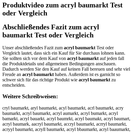
Produktvideo zum
acryl baumarkt
Test
oder Vergleich
Abschließendes Fazit zum
acryl
baumarkt
Test oder Vergleich
Unser abschließendes Fazit zum
acryl baumarkt
Test oder
Vergleich lautet, dass sich ein Kauf für Sie durchaus lohnen kann.
Sie sollten sich vor dem Kauf von
acryl baumarkt
auf jeden fall
die Produktdetails und allgemeinen Bedingungen anschauen.
Dadurch werden Sie den Kauf auf keinen Fall bereuen und sehr viel
Freude an
acryl baumarkt
haben. Außerdem ist es garnicht so
schwer sich für das richtige Produkt wie
acryl baumarkt
zu
entscheiden.
Weitere Schreibweisen:
cryl baumarkt, aryl baumarkt, acyl baumarkt, acrl baumarkt, acry
baumarkt, acryl baumarkt, acryl aumarkt, acryl bumarkt, acryl
bamarkt, acryl bauarkt, acryl baumrkt, acryl baumakt, acryl baumart,
acryl baumark, aacryl baumarkt, accryl baumarkt, acrryl baumarkt,
acryyl baumarkt, acryll baumarkt, acryl bbaumarkt, acryl baaumarkt,