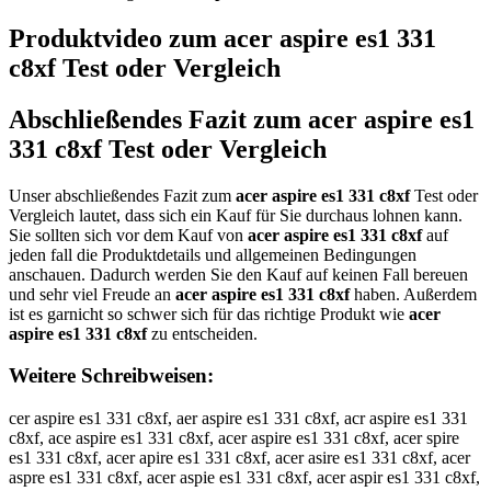
Produktvideo zum
acer aspire es1 331
c8xf
Test oder Vergleich
Abschließendes Fazit zum
acer aspire es1
331 c8xf
Test oder Vergleich
Unser abschließendes Fazit zum
acer aspire es1 331 c8xf
Test oder
Vergleich lautet, dass sich ein Kauf für Sie durchaus lohnen kann.
Sie sollten sich vor dem Kauf von
acer aspire es1 331 c8xf
auf
jeden fall die Produktdetails und allgemeinen Bedingungen
anschauen. Dadurch werden Sie den Kauf auf keinen Fall bereuen
und sehr viel Freude an
acer aspire es1 331 c8xf
haben. Außerdem
ist es garnicht so schwer sich für das richtige Produkt wie
acer
aspire es1 331 c8xf
zu entscheiden.
Weitere Schreibweisen:
cer aspire es1 331 c8xf, aer aspire es1 331 c8xf, acr aspire es1 331
c8xf, ace aspire es1 331 c8xf, acer aspire es1 331 c8xf, acer spire
es1 331 c8xf, acer apire es1 331 c8xf, acer asire es1 331 c8xf, acer
aspre es1 331 c8xf, acer aspie es1 331 c8xf, acer aspir es1 331 c8xf,