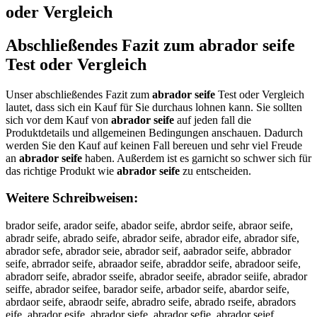
oder Vergleich
Abschließendes Fazit zum
abrador seife
Test oder Vergleich
Unser abschließendes Fazit zum
abrador seife
Test oder Vergleich
lautet, dass sich ein Kauf für Sie durchaus lohnen kann. Sie sollten
sich vor dem Kauf von
abrador seife
auf jeden fall die
Produktdetails und allgemeinen Bedingungen anschauen. Dadurch
werden Sie den Kauf auf keinen Fall bereuen und sehr viel Freude
an
abrador seife
haben. Außerdem ist es garnicht so schwer sich für
das richtige Produkt wie
abrador seife
zu entscheiden.
Weitere Schreibweisen:
brador seife, arador seife, abador seife, abrdor seife, abraor seife,
abradr seife, abrado seife, abrador seife, abrador eife, abrador sife,
abrador sefe, abrador seie, abrador seif, aabrador seife, abbrador
seife, abrrador seife, abraador seife, abraddor seife, abradoor seife,
abradorr seife, abrador sseife, abrador seeife, abrador seiife, abrador
seiffe, abrador seifee, barador seife, arbador seife, abardor seife,
abrdaor seife, abraodr seife, abradro seife, abrado rseife, abradors
eife, abrador esife, abrador siefe, abrador sefie, abrador seief,