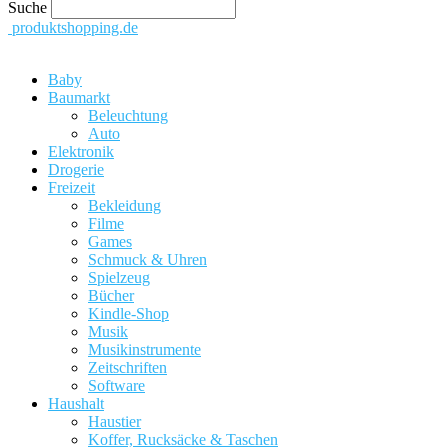
Suche
produktshopping.de
Baby
Baumarkt
Beleuchtung
Auto
Elektronik
Drogerie
Freizeit
Bekleidung
Filme
Games
Schmuck & Uhren
Spielzeug
Bücher
Kindle-Shop
Musik
Musikinstrumente
Zeitschriften
Software
Haushalt
Haustier
Koffer, Rucksäcke & Taschen