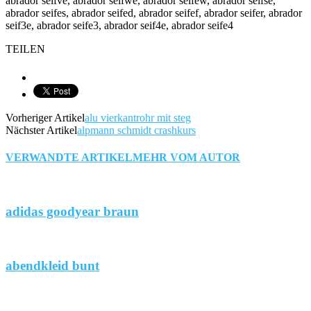
abrador seifve, abrador seifwe, abrador seifew, abrador seifse,
abrador seifes, abrador seifed, abrador seifef, abrador seifer, abrador
seif3e, abrador seife3, abrador seif4e, abrador seife4
TEILEN
Vorheriger Artikel
alu vierkantrohr mit steg
Nächster Artikel
alpmann schmidt crashkurs
VERWANDTE ARTIKEL
MEHR VOM AUTOR
adidas goodyear braun
abendkleid bunt