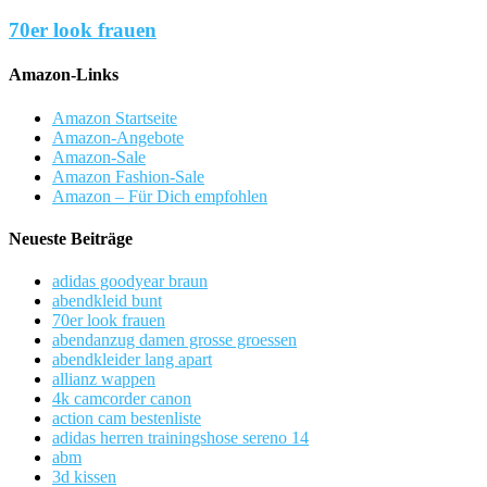
70er look frauen
Amazon-Links
Amazon Startseite
Amazon-Angebote
Amazon-Sale
Amazon Fashion-Sale
Amazon – Für Dich empfohlen
Neueste Beiträge
adidas goodyear braun
abendkleid bunt
70er look frauen
abendanzug damen grosse groessen
abendkleider lang apart
allianz wappen
4k camcorder canon
action cam bestenliste
adidas herren trainingshose sereno 14
abm
3d kissen