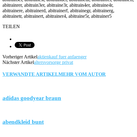
abitrainrer, abitrain3er, abitraine3r, abitrain4er, abitraine4r,
abitrainere, abitrainerd, abitrainerf, abitrainegr, abitrainerg,
abitrainetr, abitrainert, abitrainer4, abitraine5r, abitrainer5
TEILEN
Vorheriger Artikel
aktienkauf fuer anfaenger
Nächster Artikel
altersvorsorge privat
VERWANDTE ARTIKEL
MEHR VOM AUTOR
adidas goodyear braun
abendkleid bunt