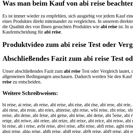
Was man beim Kauf von abi reise beachten 
Es ist immer wieder zu empfehlen, sich ausgiebig vor jedem Kauf ei
eines Produktes direkt miteinander zu vergleichen. In unserem direkt
die Qualität des von Ihnen gesuchten Produktes wie
abi reise
ist. In 
Kaufentscheidung für
abi reise
.
Produktvideo zum
abi reise
Test oder Verg
Abschließendes Fazit zum
abi reise
Test od
Unser abschließendes Fazit zum
abi reise
Test oder Vergleich lautet,
allgemeinen Bedingungen anschauen. Dadurch werden Sie den Kauf au
reise
zu entscheiden.
Weitere Schreibweisen:
bi reise, ai reise, ab reise, abi reise, abi eise, abi rise, abi rese, abi reie,
abi riese, abi resie, abi reies, abireise, qbi reise, wbi reise, zbi reise, xbi
eeise, abi deise, abi feise, abi geise, abi teise, abi 4eise, abi 5eise, abi r
reiqe, abi reiwe, abi reiee, abi reize, abi reixe, abi reice, abi reisw, abi r
bi reise, ab i reise, avbi reise, abvi reise, afbi reise, abfi reise, agbi reis
aboi reise, abio reise, ab8i reise, abi8 reise, ab9i reise, abi9 reise, abi er