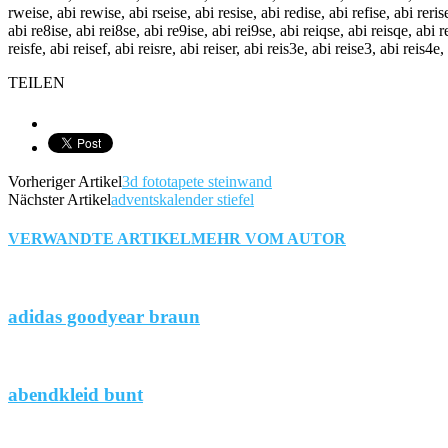
rweise, abi rewise, abi rseise, abi resise, abi redise, abi refise, abi rerise
abi re8ise, abi rei8se, abi re9ise, abi rei9se, abi reiqse, abi reisqe, abi r
reisfe, abi reisef, abi reisre, abi reiser, abi reis3e, abi reise3, abi reis4e,
TEILEN
Vorheriger Artikel
3d fototapete steinwand
Nächster Artikel
adventskalender stiefel
VERWANDTE ARTIKEL
MEHR VOM AUTOR
adidas goodyear braun
abendkleid bunt