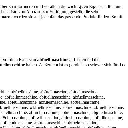
rüber zu informieren und vorallem die wichtigsten Eigenschaften und
ller-Liste von Amazon zur Verfügung gestellt, die sehr
 Amazon werden sie auf jedenfall das passende Produkt finden. Somit
sich vor dem Kauf von
abfuellmaschine
auf jeden fall die
uellmaschine
haben. Außerdem ist es garnicht so schwer sich für das
chine, abfuellmashine, abfuellmascine, abfuellmaschne,
ne, abfuellmmaschine, abfuellmaaschine, abfuellmasschine,
ine, abfeullmaschine, abfulelmaschine, abfuellmaschine,
qbfuellmaschine, wbfuellmaschine, zbfuellmaschine, xbfuellmaschine,
abeuellmaschine, abruellmaschine, abtuellmaschine, abguellmaschine,
abf8ellmaschine, abfuwllmaschine, abfusllmaschine, abfudllmaschine,
, abfuemlmaschine, abfuelpmaschine, abfuelomaschine,
fuelllaschine, abfuellmqschine, abfuellmwschine, abfuellmzschine,