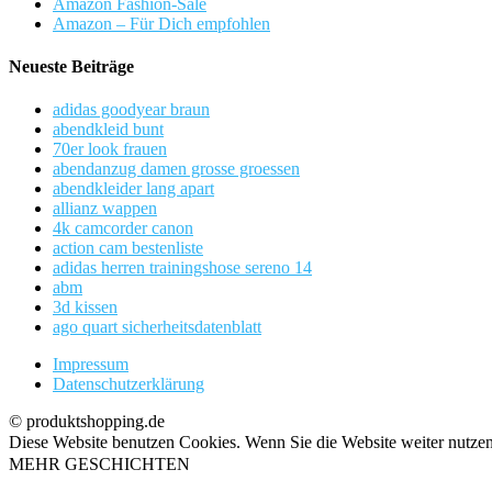
Amazon Fashion-Sale
Amazon – Für Dich empfohlen
Neueste Beiträge
adidas goodyear braun
abendkleid bunt
70er look frauen
abendanzug damen grosse groessen
abendkleider lang apart
allianz wappen
4k camcorder canon
action cam bestenliste
adidas herren trainingshose sereno 14
abm
3d kissen
ago quart sicherheitsdatenblatt
Impressum
Datenschutzerklärung
© produktshopping.de
Diese Website benutzen Cookies. Wenn Sie die Website weiter nutze
MEHR GESCHICHTEN