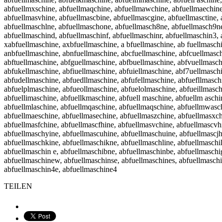
abfuellmxschine, abfuellmaqchine, abfuellmawchine, abfuellmaechine,
abfuellmasvhine, abfuellmascbine, abfuellmascgine, abfuellmasctine,
abfuellmaschlne, abfuellmaschone, abfuellmasch8ne, abfuellmasch9ne,
abfuellmaschind, abfuellmaschinf, abfuellmaschinr, abfuellmaschin3,
xabfuellmaschine, axbfuellmaschine, a bfuellmaschine, ab fuellmasch
anbfuellmaschine, abnfuellmaschine, abcfuellmaschine, abfcuellmasch
abftuellmaschine, abfguellmaschine, abfbuellmaschine, abfvuellmasch
abfukellmaschine, abfiuellmaschine, abfuiellmaschine, abf7uellmasch
abfudellmaschine, abfuedllmaschine, abfufellmaschine, abfuefllmasch
abfuelplmaschine, abfueollmaschine, abfuelolmaschine, abfueillmasc
abfuellimaschine, abfuellkmaschine, abfuell maschine, abfuellm aschi
abfuellmlaschine, abfuellmqaschine, abfuellmaqschine, abfuellmwasc
abfuellmaeschine, abfuellmasechine, abfuellmaszchine, abfuellmasxch
abfuellmasfchine, abfuellmascfhine, abfuellmasvchine, abfuellmascvh
abfuellmaschyine, abfuellmascuhine, abfuellmaschuine, abfuellmascjh
abfuellmaschkine, abfuellmaschikne, abfuellmaschline, abfuellmaschi
abfuellmaschin e, abfuellmaschibne, abfuellmaschinbe, abfuellmasch
abfuellmaschinew, abfuellmaschinse, abfuellmaschines, abfuellmaschi
abfuellmaschin4e, abfuellmaschine4
TEILEN