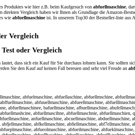
nes Produktes wie hier z.B. beim Kaufgesuch von
abfuellmaschine
, da
em direkten Vergleich haben wir Ihnen als Grundlage die Amazon-Bestse
tes wie
abfuellmaschine
ist. In unserem Top30 der Bestseller-liste aus
er Vergleich
Test oder Vergleich
 lautet, dass sich ein Kauf für Sie durchaus lohnen kann. Sie sollten 
den Sie den Kauf auf keinen Fall bereuen und sehr viel Freude an
abf
llmaschine, abfuelmaschine, abfuellaschine, abfuellmschine, abfuellma
 abffuellmaschine, abfuuellmaschine, abfueellmaschine, abfuelllmaschi
nne, abfuellmaschinee, bafuellmaschine, afbuellmaschine, abufellmasch
 abfuellmashcine, abfuellmascihne, abfuellmaschnie, abfuellmaschien, 
 ahfuellmaschine, anfuellmaschine, abcuellmaschine, abduellmaschine, 
 abfjellmaschine, abfkellmaschine, abfiellmaschine, abf7ellmaschine, 
, abfueplmaschine, abfueolmaschine, abfueilmaschine, abfueklmaschine
abfuellnaschine, abfuellhaschine, abfuelljaschine, abfuellkaschine, ab