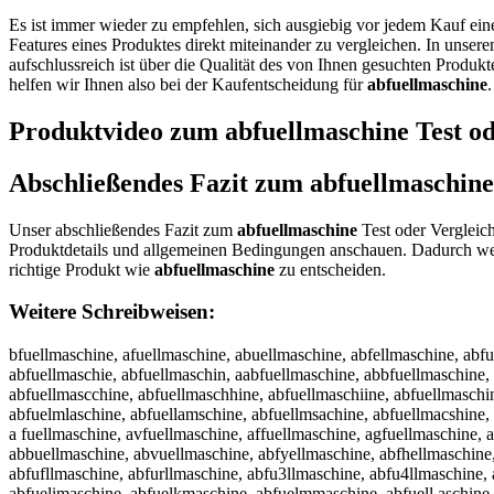
Es ist immer wieder zu empfehlen, sich ausgiebig vor jedem Kauf ei
Features eines Produktes direkt miteinander zu vergleichen. In unser
aufschlussreich ist über die Qualität des von Ihnen gesuchten Produk
helfen wir Ihnen also bei der Kaufentscheidung für
abfuellmaschine
.
Produktvideo zum
abfuellmaschine
Test od
Abschließendes Fazit zum
abfuellmaschine
Unser abschließendes Fazit zum
abfuellmaschine
Test oder Vergleich
Produktdetails und allgemeinen Bedingungen anschauen. Dadurch wer
richtige Produkt wie
abfuellmaschine
zu entscheiden.
Weitere Schreibweisen:
bfuellmaschine, afuellmaschine, abuellmaschine, abfellmaschine, abfu
abfuellmaschie, abfuellmaschin, aabfuellmaschine, abbfuellmaschine,
abfuellmascchine, abfuellmaschhine, abfuellmaschiine, abfuellmaschi
abfuelmlaschine, abfuellamschine, abfuellmsachine, abfuellmacshine,
a fuellmaschine, avfuellmaschine, affuellmaschine, agfuellmaschine,
abbuellmaschine, abvuellmaschine, abfyellmaschine, abfhellmaschine,
abfufllmaschine, abfurllmaschine, abfu3llmaschine, abfu4llmaschine
abfuelimaschine, abfuelkmaschine, abfuelmmaschine, abfuell aschine, 