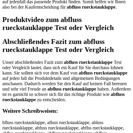
auf jedenfall das passende Produkt finden. Somit helfen wir Ihnen
also bei der Kaufentscheidung für
abfluss rueckstauklappe
.
Produktvideo zum
abfluss
rueckstauklappe
Test oder Vergleich
Abschließendes Fazit zum
abfluss
rueckstauklappe
Test oder Vergleich
Unser abschließendes Fazit zum
abfluss rueckstauklappe
Test
oder Vergleich lautet, dass sich ein Kauf für Sie durchaus lohnen
kann. Sie sollten sich vor dem Kauf von
abfluss rueckstauklappe
auf jeden fall die Produktdetails und allgemeinen Bedingungen
anschauen. Dadurch werden Sie den Kauf auf keinen Fall bereuen
und sehr viel Freude an
abfluss rueckstauklappe
haben. Außerdem
ist es garnicht so schwer sich für das richtige Produkt wie
abfluss
rueckstauklappe
zu entscheiden.
Weitere Schreibweisen:
bfluss rueckstauklappe, afluss rueckstauklappe, abluss rueckstauklappe, abfuss rueckstauklappe, abflss rueckstauklappe, abflus rueckstauklappe, abfluss rueckstauklappe, abfluss ueckstauklappe, abfluss reckstauklappe, abfluss ruckstauklappe, abfluss ruekstauklappe, abfluss ruecstauklappe, abfluss ruecktauklappe, abfluss ruecksauklappe, abfluss rueckstuklappe, abfluss rueckstaklappe, abfluss rueckstaulappe, abfluss rueckstaukappe, abfluss rueckstauklppe, abfluss rueckstauklape, abfluss rueckstauklapp, aabfluss rueckstauklappe, abbfluss rueckstauklappe, abffluss rueckstauklappe, abflluss rueckstauklappe, abfluuss rueckstauklappe, abflusss rueckstauklappe, abfluss rrueckstauklappe, abfluss ruueckstauklappe, abfluss rueeckstauklappe, abfluss ruecckstauklappe, abfluss rueckkstauklappe, abfluss ruecksstauklappe, abfluss ruecksttauklappe, abfluss rueckstaauklappe, abfluss rueckstauuklappe, abfluss rueckstaukklappe, abfluss rueckstaukllappe, abfluss rueckstauklaappe, abfluss rueckstauklapppe, abfluss rueckstauklappee, bafluss rueckstauklappe, afbluss rueckstauklappe, ablfuss rueckstauklappe, abfulss rueckstauklappe, abflsus rueckstauklappe, abflus srueckstauklappe, abflussr ueckstauklappe, abfluss ureckstauklappe, abfluss reuckstauklappe, abfluss rucekstauklappe, abfluss ruekcstauklappe, abfluss ruecsktauklappe, abfluss ruecktsauklappe, abfluss ruecksatuklappe, abfluss rueckstuaklappe, abfluss rueckstakulappe, abfluss rueckstaulkappe, abfluss rueckstaukalppe, abfluss rueckstauklpape, abfluss rueckstauklapep, abflussrueckstauklappe, qbfluss rueckstauklappe, wbfluss rueckstauklappe, zbfluss rueckstauklappe, xbfluss rueckstauklappe, a fluss rueckstauklappe, avfluss rueckstauklappe, affluss rueckstauklappe, agfluss rueckstauklappe, ahfluss rueckstauklappe, anfluss rueckstauklappe, abcluss rueckstauklappe, abdluss rueckstauklappe, abeluss rueckstauklappe, abrluss rueckstauklappe, abtluss rueckstauklappe, abgluss rueckstauklappe, abbluss rueckstauklappe, abvluss rueckstauklappe, abfpuss rueckstauklappe, abfouss rueckstauklappe, abfiuss rueckstauklappe, abfkuss rueckstauklappe, abfmuss rueckstauklappe, abflyss rueckstauklappe, abflhss rueckstauklappe, abfljss rueckstauklappe, abflkss rueckstauklappe, abfliss rueckstauklappe, abfl7ss rueckstauklappe, abfl8ss rueckstauklappe, abfluqs rueckstauklappe, abfluws rueckstauklappe, abflues rueckstauklappe, abfluzs rueckstauklappe, abfluxs rueckstauklappe, abflucs rueckstauklappe, abflusq rueckstauklappe, abflusw rueckstauklappe, abfluse rueckstauklappe, abflusz rueckstauklappe, abflusx rueckstauklappe, abflusc rueckstauklappe, abfluss eueckstauklappe, abfluss dueckstauklappe, abfluss fueckstauklappe, abfluss gueckstauklappe, abfluss tueckstauklappe, abfluss 4ueckstauklappe, abfluss 5ueckstauklappe, abfluss ryeckstauklappe, abfluss rheckstauklappe, abfluss rjeckstauklappe, abfluss rkeckstauklappe, abfluss rieckstauklappe, abfluss r7eckstauklappe, abfluss r8eckstauklappe, abfluss ruwckstauklappe, abfluss rusckstauklappe, abfluss rudckstauklappe, abfluss rufckstauklappe, abfluss rurckstauklappe, abfluss ru3ckstauklappe, abfluss ru4ckstauklappe, abfluss rue kstauklappe, abfluss ruexkstauklappe, abfluss rueskstauklappe, abfluss ruedkstauklappe, abfluss ruefkstauklappe, abfluss ruevkstauklappe, abfluss ruecustauklappe, abfluss ruecjstauklappe, abfluss ruecmstauklappe, abfluss rueclstauklappe, abfluss ruecostauklappe, abfluss rueckqtauklappe, abfluss rueckwtauklappe, abfluss ruecketauklappe, abfluss rueckztauklappe, abfluss rueckxtauklappe, abfluss rueckctauklappe, abfluss ruecksrauklappe, abfluss ruecksfauklappe, abfluss ruecksgauklappe, abfluss rueckshauklappe, abfluss ruecksyauklappe, abfluss ruecks5auklappe, abfluss ruecks6auklappe, abfluss rueckstquklappe, abfluss rueckstwuklappe, abfluss rueckstzuklappe, abfluss rueckstxuklappe, abfluss rueckstayklappe, abfluss rueckstahklappe, abfluss rueckstajklappe, abfluss rueckstakklappe, abfluss rueckstaiklappe, abfluss ruecksta7klappe, abfluss ruecksta8klappe, abfluss rueckstauulappe, abfluss rueckstaujlappe, abfluss rueckstaumlappe, abfluss rueckstaullappe, abfluss rueckstauolappe, abfluss rueckstaukpappe, abfluss rueckstaukoappe, abfluss rueckstaukiappe, abfluss rueckstaukkappe, abfluss rueckstaukmappe, abfluss rueckstauklqppe, abfluss rueckstauklwppe, abfluss rueckstauklzppe, abfluss rueckstauklxppe, abfluss rueckstauklaope, abfluss rueckstauklalpe, abfluss rueckstauklaöpe, abfluss rueckstauklaüpe, abfluss rueckstaukla0pe, abfluss rueckstauklaßpe, abfluss rueckstauklapoe, abfluss rueckstauklaple, abfluss rueckstauklapöe, abfluss rueckstauklapüe, abfluss rueckstauklap0e, abfluss rueckstauklapße, abfluss rueckstauklappw, abfluss rueckstauklapps, abfluss rueckstauklappd, abfluss rueckstauklappf, abfluss rueckstauklappr, abfluss rueckstauklapp3, abfluss rueckstauklapp4, qabfluss rueckstauklappe, aqbfluss rueckstauklappe, wabfluss rueckstauklappe, awbfluss rueckstauklappe, zabfluss rueckstauklappe, azbfluss rueckstauklappe, xabfluss rueckstauklappe, axbfluss rueckstauklappe, a bfluss rueckstauklappe, ab fluss rueckstauklappe, avbfluss rueckstauklappe, abvfluss rueckstauklappe, afbfluss rueckstauklappe, agbfluss rueckstauklappe, abgfluss rueckstauklappe, ahbfluss rueckstauklappe, abhfluss rueckstauklappe, anbfluss rueckstauklappe, abnfluss rueckstauklappe, abcfluss rueckstauklappe, abfcluss rueckstauklappe, abdfluss rueckstauklappe, abfdluss rueckstauklappe, abefluss rueckstauklappe, abfeluss rueckstauklappe, abrfluss rueckstauklappe, abfrluss rueckstauklappe, abtfluss rueckstauklappe, abftluss rueckstauklappe, abfgluss rueckstauklappe, abfbluss rueckstauklappe, abfvluss rueckstauklappe, abfpluss rueckstauklappe, abflpuss rueckstauklappe, abfoluss rueckstauklappe, abflouss rueckstauklappe, abfiluss rueckstauklappe, abfliuss rueckstauklappe, abfkluss rueckstauklappe, abflkuss rueckstauklappe, abfmluss rueckstauklappe, abflmuss rueckstauklappe, abflyuss rueckstauklappe, abfluyss rueckstauklappe, abflhuss rueckstauklappe, abfluhss rueckstauklappe, abfljuss rueckstauklappe, abflujss rueckstauklappe, abflukss rueckstauklappe, abfluiss rueckstauklappe, abfl7uss rueckstauklappe, abflu7ss rueckstauklappe, abfl8uss rueckstauklappe, abflu8ss rueckstauklappe, abfluqss rueckstauklappe, abflusqs rueckstauklappe, abfluwss rueckstauklappe, abflusws rueckstauklappe, abfluess rueckstauklappe, abfluses rueckstauklappe, abfluzss rueckstauklappe, abfluszs rueckstauklappe, abfluxss rueckstauklappe, abflusxs rueckstauklappe, abflucss rueckstauklappe, abfluscs rueckstauklappe, abflussq rueckstauklappe, abflussw rueckstauklappe, abflusse rueckstauklappe, abflussz rueckstauklappe, abflussx rueckstauklappe, abflussc rueckstauklappe, abfluss erueckstauklappe, abfluss reueckstauklappe, abfluss drueckstauklappe, abfluss rdueckstauklappe, abfluss frueckstauklappe, abfluss rfueckstauklappe, abfluss grueckstauklappe, abfluss rgueckstauklappe, abfluss trueckstauklappe, abfluss rtueckstauklappe, abfluss 4rueckstauklappe, abfluss r4ueckstauklappe, abfluss 5rueckstauklappe, abfluss r5ueckstauklappe, abfluss ryueckstauklappe, abfluss ruyeckstauklappe, abfluss rhueckstauklappe, abfluss ruheckstauklappe, abfluss rjueckstauklappe, abfluss rujeckstauklappe, abfluss rkueckstauklappe, abfluss rukeckstauklappe, abfluss riueckstauklappe, abfluss ruieckstauklappe, abfluss r7ueckstauklappe, abfluss ru7eckstauklappe, abfluss r8ueckstauklappe, abfluss ru8eckstauklappe, abfluss ruweckstauklappe, abfluss ruewckstauklappe, abfluss ruseckstauklappe, abfluss ruesckstauklappe, abfluss rudeckstauklappe, abfluss ruedckstauklappe, abfluss rufeckstauklappe, abfluss ruefckstauklappe, abfluss rureckstauklappe, abfluss ruerckstauklappe, abfluss ru3eckstauklappe, abfluss rue3ckstauklappe, abfluss ru4eckstauklappe, abfluss rue4ckstauklappe, abfluss rue ckstauklappe, abfluss ruec kstauklappe, abfluss ruexckstauklappe, abfluss ruecxkstauklappe, abfluss ruecskstauklappe, abfluss ruecdkstauklappe, abfluss ruecfkstauklappe, abfluss ruevckstauklappe, abfluss ruecvkstauklappe, abfluss ruecukstauklappe, abfluss rueckustauklappe, abfluss ruecjkstauklappe, abfluss rueckjstauklappe, abfluss ruecmkstauklappe, abfluss rueckmstauklappe, abfluss rueclkstauklappe, abfluss ruecklstauklappe, abfluss ruecokstauklappe, abfluss rueckostauklappe, abfluss rueckqstauklappe, abfluss ruecksqtauklappe, abfluss rueckwstauklappe, abfluss rueckswtauklappe, abfluss rueckestauklappe, abfluss ruecksetauklappe, abfluss rueckzstauklappe, abfluss ruecksztauklappe, abfluss rueckxstauklappe, abfluss ruecksxtauklappe, abfluss rueckcstauklappe, abfluss ruecksctauklappe, abfluss ruecksrtauklappe, abfluss rueckstrauklappe, abfluss ruecksftauklappe, abfluss rueckstfauklappe, abfluss ruecksgtauklappe, abfluss rueckstgauklappe, abfluss rueckshtauklappe, abfluss ruecksthauklappe, abfluss ruecksytauklappe, abfluss rueckstyauklappe, abfluss ruecks5tauklappe, abfluss rueckst5auklappe, abfluss ruecks6tauklappe, abfluss rueckst6auklappe, abfluss rueckstqauklappe, abfluss rueckstaquklappe, abfluss rueckstwauklappe, abfluss rueckstawuklappe, abfluss rueckstzauklappe, abfluss rueckstazuklappe, abfluss rueckstxauklappe, abfluss rueckstaxuklappe, abfluss rueckstayuklappe, abfluss rueckstauyklappe, abfluss rueckstahuklappe, abfluss rueckstauhklappe, abfluss rueckstajuklappe, abfluss rueckstaujklappe, abfluss rueckstakuklappe, abfluss rueckstaiuklappe, abfluss rueckstauiklappe, abfluss ruecksta7uklappe, abfluss rueckstau7klappe, abfluss ruecksta8uklappe, abfluss rueckstau8klappe, abfluss rueckstaukulappe, abfluss rueckstaukjlappe, abfluss rueckstaumklappe, abfluss rueckstaukmlappe, abfluss rueckstaulklappe, abfluss rueckstauoklappe, abfluss rueckstaukolappe, abfluss rueckstaukplappe, abfluss rueckstauklpappe, abfluss rueckstaukloappe, abfluss rueckstaukilappe, abfluss rueckstaukliappe, abfluss rueckstauklkappe, abfluss rueckstauklmappe, abfluss rueckstauklqappe, abfluss rueckstauklaqppe, abfluss rueckstauklwappe, abfluss rueckstauklawppe, abfluss rueckstauklzappe,