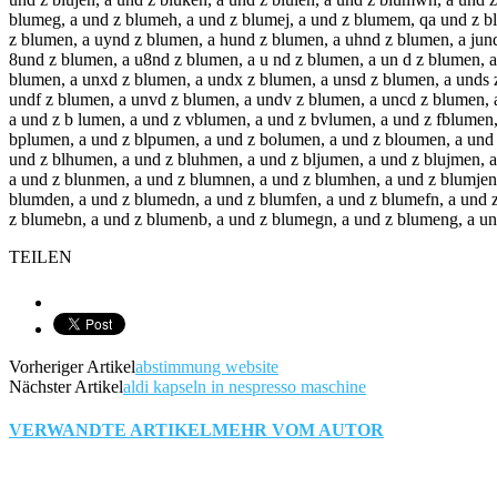
blumeg, a und z blumeh, a und z blumej, a und z blumem, qa und z 
z blumen, a uynd z blumen, a hund z blumen, a uhnd z blumen, a jund
8und z blumen, a u8nd z blumen, a u nd z blumen, a un d z blumen, 
blumen, a unxd z blumen, a undx z blumen, a unsd z blumen, a unds 
undf z blumen, a unvd z blumen, a undv z blumen, a uncd z blumen, 
a und z b lumen, a und z vblumen, a und z bvlumen, a und z fblumen
bplumen, a und z blpumen, a und z bolumen, a und z bloumen, a und 
und z blhumen, a und z bluhmen, a und z bljumen, a und z blujmen, 
a und z blunmen, a und z blumnen, a und z blumhen, a und z blumjen
blumden, a und z blumedn, a und z blumfen, a und z blumefn, a und 
z blumebn, a und z blumenb, a und z blumegn, a und z blumeng, a u
TEILEN
Vorheriger Artikel
abstimmung website
Nächster Artikel
aldi kapseln in nespresso maschine
VERWANDTE ARTIKEL
MEHR VOM AUTOR