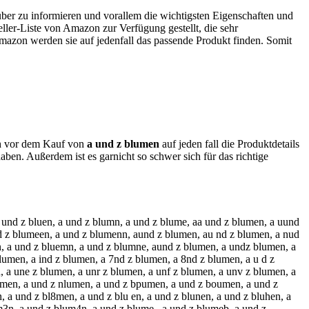
über zu informieren und vorallem die wichtigsten Eigenschaften und
ller-Liste von Amazon zur Verfügung gestellt, die sehr
Amazon werden sie auf jedenfall das passende Produkt finden. Somit
ich vor dem Kauf von
a und z blumen
auf jeden fall die Produktdetails
aben. Außerdem ist es garnicht so schwer sich für das richtige
 und z bluen, a und z blumn, a und z blume, aa und z blumen, a uund
d z blumeen, a und z blumenn, aund z blumen, au nd z blumen, a nud
, a und z bluemn, a und z blumne, aund z blumen, a undz blumen, a
umen, a ind z blumen, a 7nd z blumen, a 8nd z blumen, a u d z
 a une z blumen, a unr z blumen, a unf z blumen, a unv z blumen, a
lumen, a und z nlumen, a und z bpumen, a und z boumen, a und z
a und z bl8men, a und z blu en, a und z blunen, a und z bluhen, a
m3n, a und z blum4n, a und z blume , a und z blumeb, a und z