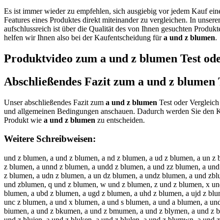
Es ist immer wieder zu empfehlen, sich ausgiebig vor jedem Kauf ei
Features eines Produktes direkt miteinander zu vergleichen. In unser
aufschlussreich ist über die Qualität des von Ihnen gesuchten Produk
helfen wir Ihnen also bei der Kaufentscheidung für
a und z blumen
.
Produktvideo zum
a und z blumen
Test ode
Abschließendes Fazit zum
a und z blumen
Unser abschließendes Fazit zum
a und z blumen
Test oder Vergleich 
und allgemeinen Bedingungen anschauen. Dadurch werden Sie den Ka
Produkt wie
a und z blumen
zu entscheiden.
Weitere Schreibweisen:
und z blumen, a und z blumen, a nd z blumen, a ud z blumen, a un z 
z blumen, a unnd z blumen, a undd z blumen, a und zz blumen, a und
z blumen, a udn z blumen, a un dz blumen, a undz blumen, a und zbl
und zblumen, q und z blumen, w und z blumen, z und z blumen, x und 
blumen, a ubd z blumen, a ugd z blumen, a uhd z blumen, a ujd z blu
unc z blumen, a und x blumen, a und s blumen, a und a blumen, a un
biumen, a und z bkumen, a und z bmumen, a und z blymen, a und z blh
und z blujen, a und z bluken, a und z blulen, a und z blumwn, a und 