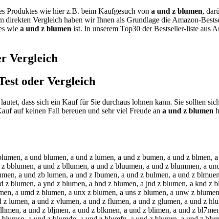
nes Produktes wie hier z.B. beim Kaufgesuch von
a und z blumen
, dar
em direkten Vergleich haben wir Ihnen als Grundlage die Amazon-Bestse
tes wie
a und z blumen
ist. In unserem Top30 der Bestseller-liste aus 
r Vergleich
Test oder Vergleich
lautet, dass sich ein Kauf für Sie durchaus lohnen kann. Sie sollten s
uf auf keinen Fall bereuen und sehr viel Freude an
a und z blumen
h
blumen, a und blumen, a und z lumen, a und z bumen, a und z blmen, a
 z bblumen, a und z bllumen, a und z bluumen, a und z blummen, a un
umen, a und zb lumen, a und z lbumen, a und z bulmen, a und z blmuen
z blumen, a ynd z blumen, a hnd z blumen, a jnd z blumen, a knd z bl
men, a umd z blumen, a unx z blumen, a uns z blumen, a unw z blumen,
d z lumen, a und z vlumen, a und z flumen, a und z glumen, a und z h
men, a und z bljmen, a und z blkmen, a und z blimen, a und z bl7men, 
z blumsn, a und z blumdn, a und z blumfn, a und z blumrn, a und z blu