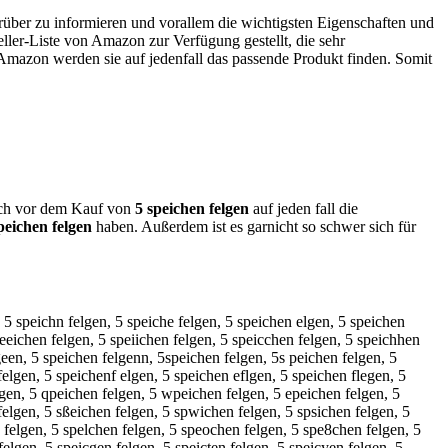
arüber zu informieren und vorallem die wichtigsten Eigenschaften und
ller-Liste von Amazon zur Verfügung gestellt, die sehr
s Amazon werden sie auf jedenfall das passende Produkt finden. Somit
 sich vor dem Kauf von
5 speichen felgen
auf jeden fall die
peichen felgen
haben. Außerdem ist es garnicht so schwer sich für
, 5 speichn felgen, 5 speiche felgen, 5 speichen elgen, 5 speichen
peeichen felgen, 5 speiichen felgen, 5 speicchen felgen, 5 speichhen
geen, 5 speichen felgenn, 5speichen felgen, 5s peichen felgen, 5
felgen, 5 speichenf elgen, 5 speichen eflgen, 5 speichen flegen, 5
lgen, 5 qpeichen felgen, 5 wpeichen felgen, 5 epeichen felgen, 5
felgen, 5 sßeichen felgen, 5 spwichen felgen, 5 spsichen felgen, 5
 felgen, 5 spelchen felgen, 5 speochen felgen, 5 spe8chen felgen, 5
elgen, 5 speicgen felgen, 5 speicten felgen, 5 speicyen felgen, 5