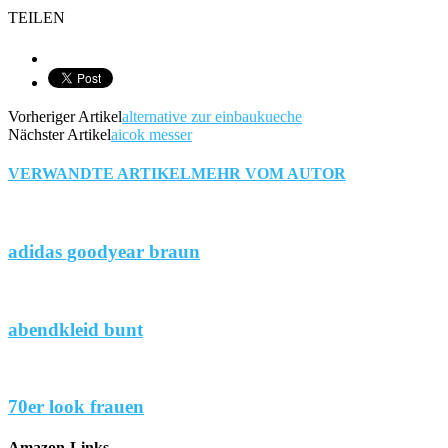
TEILEN
Vorheriger Artikel
alternative zur einbaukueche
Nächster Artikel
aicok messer
VERWANDTE ARTIKEL
MEHR VOM AUTOR
adidas goodyear braun
abendkleid bunt
70er look frauen
Amazon-Links