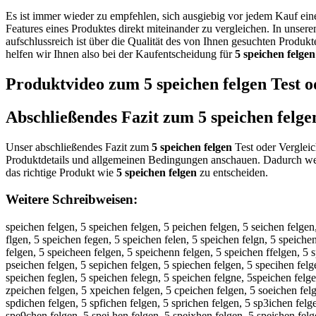
Es ist immer wieder zu empfehlen, sich ausgiebig vor jedem Kauf ei
Features eines Produktes direkt miteinander zu vergleichen. In unser
aufschlussreich ist über die Qualität des von Ihnen gesuchten Produk
helfen wir Ihnen also bei der Kaufentscheidung für
5 speichen felgen
Produktvideo zum
5 speichen felgen
Test o
Abschließendes Fazit zum
5 speichen felge
Unser abschließendes Fazit zum
5 speichen felgen
Test oder Vergleic
Produktdetails und allgemeinen Bedingungen anschauen. Dadurch wer
das richtige Produkt wie
5 speichen felgen
zu entscheiden.
Weitere Schreibweisen:
speichen felgen, 5 speichen felgen, 5 peichen felgen, 5 seichen felgen
flgen, 5 speichen fegen, 5 speichen felen, 5 speichen felgn, 5 speiche
felgen, 5 speicheen felgen, 5 speichenn felgen, 5 speichen ffelgen, 5 
pseichen felgen, 5 sepichen felgen, 5 spiechen felgen, 5 specihen felg
speichen feglen, 5 speichen felegn, 5 speichen felgne, 5speichen felge
zpeichen felgen, 5 xpeichen felgen, 5 cpeichen felgen, 5 soeichen felg
spdichen felgen, 5 spfichen felgen, 5 sprichen felgen, 5 sp3ichen fel
spe9chen felgen, 5 spei hen felgen, 5 speixhen felgen, 5 speishen felg