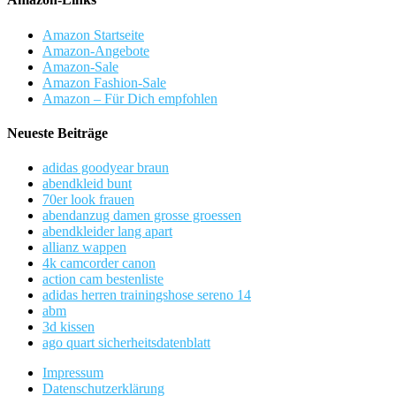
Amazon Startseite
Amazon-Angebote
Amazon-Sale
Amazon Fashion-Sale
Amazon – Für Dich empfohlen
Neueste Beiträge
adidas goodyear braun
abendkleid bunt
70er look frauen
abendanzug damen grosse groessen
abendkleider lang apart
allianz wappen
4k camcorder canon
action cam bestenliste
adidas herren trainingshose sereno 14
abm
3d kissen
ago quart sicherheitsdatenblatt
Impressum
Datenschutzerklärung