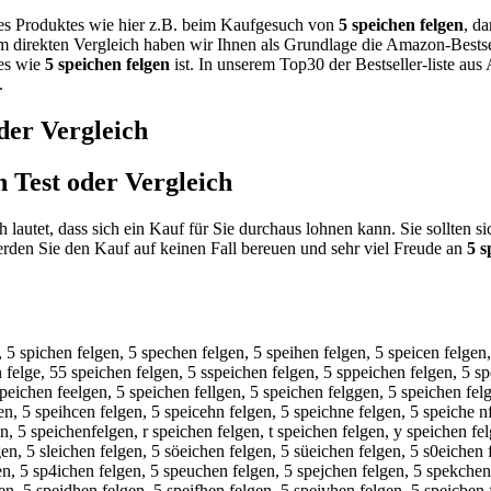
nes Produktes wie hier z.B. beim Kaufgesuch von
5 speichen felgen
, d
em direkten Vergleich haben wir Ihnen als Grundlage die Amazon-Bestse
tes wie
5 speichen felgen
ist. In unserem Top30 der Bestseller-liste au
.
der Vergleich
n
Test oder Vergleich
h lautet, dass sich ein Kauf für Sie durchaus lohnen kann. Sie sollten
den Sie den Kauf auf keinen Fall bereuen und sehr viel Freude an
5 s
, 5 spichen felgen, 5 spechen felgen, 5 speihen felgen, 5 speicen felgen
n felge, 55 speichen felgen, 5 sspeichen felgen, 5 sppeichen felgen, 5 s
speichen feelgen, 5 speichen fellgen, 5 speichen felggen, 5 speichen fel
en, 5 speihcen felgen, 5 speicehn felgen, 5 speichne felgen, 5 speiche n
n, 5 speichenfelgen, r speichen felgen, t speichen felgen, y speichen fe
en, 5 sleichen felgen, 5 söeichen felgen, 5 süeichen felgen, 5 s0eichen 
gen, 5 sp4ichen felgen, 5 speuchen felgen, 5 spejchen felgen, 5 spekchen
en, 5 speidhen felgen, 5 speifhen felgen, 5 speivhen felgen, 5 speicben f