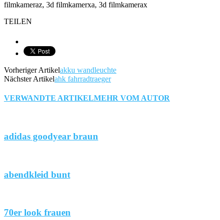
filmkameraz, 3d filmkamerxa, 3d filmkamerax
TEILEN
Vorheriger Artikel
akku wandleuchte
Nächster Artikel
ahk fahrradtraeger
VERWANDTE ARTIKEL
MEHR VOM AUTOR
adidas goodyear braun
abendkleid bunt
70er look frauen