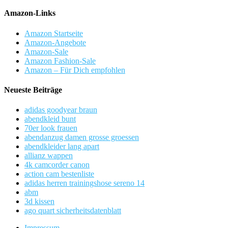
Amazon-Links
Amazon Startseite
Amazon-Angebote
Amazon-Sale
Amazon Fashion-Sale
Amazon – Für Dich empfohlen
Neueste Beiträge
adidas goodyear braun
abendkleid bunt
70er look frauen
abendanzug damen grosse groessen
abendkleider lang apart
allianz wappen
4k camcorder canon
action cam bestenliste
adidas herren trainingshose sereno 14
abm
3d kissen
ago quart sicherheitsdatenblatt
Impressum