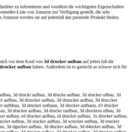
 darüber zu informieren und vorallem die wichtigsten Eigenschaften
stseller-Liste von Amazon zur Verfügung gestellt, die sehr
aus Amazon werden sie auf jedenfall das passende Produkt finden.
en sich vor dem Kauf von
3d drucker aufbau
auf jeden fall die
 drucker aufbau
haben. Außerdem ist es garnicht so schwer sich für
aufbau, 3d druckr aufbau, 3d drucke aufbau, 3d drucker ufbau, 3d
er aufbau, 3d drrucker aufbau, 3d druucker aufbau, 3d druccker
er aufbbau, 3d drucker aufbaau, 3d drucker aufbauu, d3 drucker
bau, 3d druckre aufbau, 3d drucke raufbau, 3d druckera ufbau, 3d
er aufbau, ed drucker aufbau, rd drucker aufbau, 3x drucker aufbau,
rucker aufbau, 3d srucker aufbau, 3d wrucker aufbau, 3d erucker
bau, 3d dgucker aufbau, 3d dtucker aufbau, 3d d4ucker aufbau, 3d
ker aufbau, 3d dru ker aufbau, 3d druxker aufbau, 3d drusker aufbau,