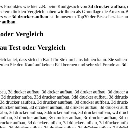
nes Produktes wie hier z.B. beim Kaufgesuch von
3d drucker aufbau
,
nserem direkten Vergleich haben wir Ihnen als Grundlage die Amazon-Be
tes wie
3d drucker aufbau
ist. In unserem Top30 der Bestseller-liste 
r aufbau
.
 oder Vergleich
bau
Test oder Vergleich
ich lautet, dass sich ein Kauf für Sie durchaus lohnen kann. Sie sollt
den Sie den Kauf auf keinen Fall bereuen und sehr viel Freude an
3d
bau, 3d ducker aufbau, 3d drcker aufbau, 3d druker aufbau, 3d drucer 
, 3d drucker aufba, 33d drucker aufbau, 3dd drucker aufbau, 3d ddruck
 3d drucker aaufbau, 3d drucker auufbau, 3d drucker auffbau, 3d druck
 durcker aufbau, 3d drcuker aufbau, 3d drukcer aufbau, 3d drucekr auf
fabu, 3d drucker aufbua, 3ddrucker aufbau, 3d druckeraufbau, wd druck
aufbau, 3f drucker aufbau, 3v drucker aufbau, 3c drucker aufbau, 3d x
 crucker aufbau, 3d deucker aufbau, 3d dducker aufbau, 3d dfucker auf
bau, 3d drkcker aufbau, 3d dricker aufbau, 3d dr7cker aufbau, 3d dr8c