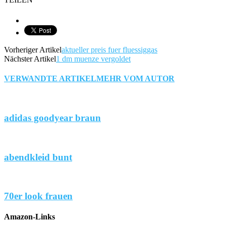
Vorheriger Artikel
aktueller preis fuer fluessiggas
Nächster Artikel
1 dm muenze vergoldet
VERWANDTE ARTIKEL
MEHR VOM AUTOR
adidas goodyear braun
abendkleid bunt
70er look frauen
Amazon-Links