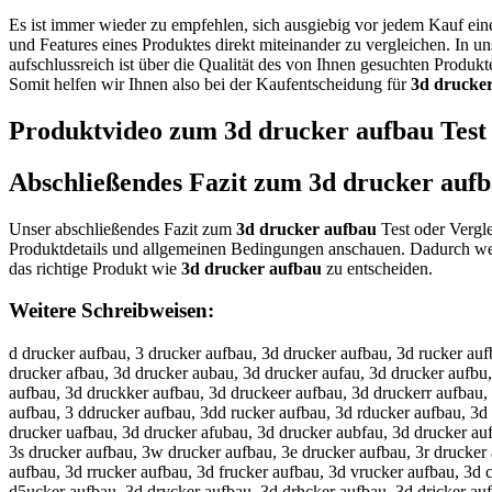
Es ist immer wieder zu empfehlen, sich ausgiebig vor jedem Kauf ei
und Features eines Produktes direkt miteinander zu vergleichen. In u
aufschlussreich ist über die Qualität des von Ihnen gesuchten Produk
Somit helfen wir Ihnen also bei der Kaufentscheidung für
3d drucke
Produktvideo zum
3d drucker aufbau
Test
Abschließendes Fazit zum
3d drucker auf
Unser abschließendes Fazit zum
3d drucker aufbau
Test oder Vergle
Produktdetails und allgemeinen Bedingungen anschauen. Dadurch wer
das richtige Produkt wie
3d drucker aufbau
zu entscheiden.
Weitere Schreibweisen:
d drucker aufbau, 3 drucker aufbau, 3d drucker aufbau, 3d rucker auf
drucker afbau, 3d drucker aubau, 3d drucker aufau, 3d drucker aufbu
aufbau, 3d druckker aufbau, 3d druckeer aufbau, 3d druckerr aufbau,
aufbau, 3 ddrucker aufbau, 3dd rucker aufbau, 3d rducker aufbau, 3d
drucker uafbau, 3d drucker afubau, 3d drucker aubfau, 3d drucker au
3s drucker aufbau, 3w drucker aufbau, 3e drucker aufbau, 3r drucker 
aufbau, 3d rrucker aufbau, 3d frucker aufbau, 3d vrucker aufbau, 3d
d5ucker aufbau, 3d drycker aufbau, 3d drhcker aufbau, 3d drjcker auf