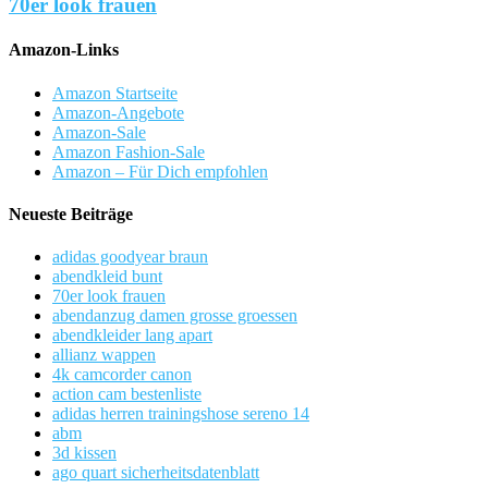
70er look frauen
Amazon-Links
Amazon Startseite
Amazon-Angebote
Amazon-Sale
Amazon Fashion-Sale
Amazon – Für Dich empfohlen
Neueste Beiträge
adidas goodyear braun
abendkleid bunt
70er look frauen
abendanzug damen grosse groessen
abendkleider lang apart
allianz wappen
4k camcorder canon
action cam bestenliste
adidas herren trainingshose sereno 14
abm
3d kissen
ago quart sicherheitsdatenblatt