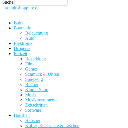
Suche
produktshopping.de
Baby
Baumarkt
Beleuchtung
Auto
Elektronik
Drogerie
Freizeit
Bekleidung
Filme
Games
Schmuck & Uhren
Spielzeug
Bücher
Kindle-Shop
Musik
Musikinstrumente
Zeitschriften
Software
Haushalt
Haustier
Koffer, Rucksäcke & Taschen