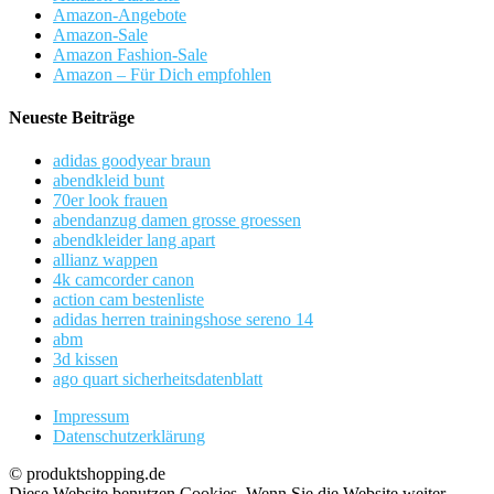
Amazon-Angebote
Amazon-Sale
Amazon Fashion-Sale
Amazon – Für Dich empfohlen
Neueste Beiträge
adidas goodyear braun
abendkleid bunt
70er look frauen
abendanzug damen grosse groessen
abendkleider lang apart
allianz wappen
4k camcorder canon
action cam bestenliste
adidas herren trainingshose sereno 14
abm
3d kissen
ago quart sicherheitsdatenblatt
Impressum
Datenschutzerklärung
© produktshopping.de
Diese Website benutzen Cookies. Wenn Sie die Website weiter