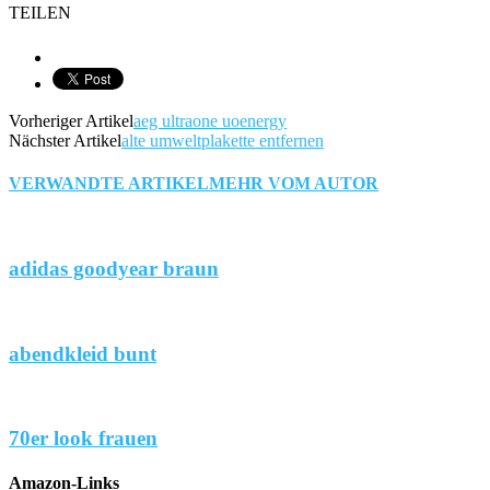
TEILEN
Vorheriger Artikel
aeg ultraone uoenergy
Nächster Artikel
alte umweltplakette entfernen
VERWANDTE ARTIKEL
MEHR VOM AUTOR
adidas goodyear braun
abendkleid bunt
70er look frauen
Amazon-Links