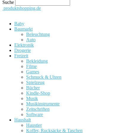
Suche
produktshopping.de
Baby
Baumarkt
Beleuchtung
Auto
Elektronik
Drogerie
Freizeit
Bekleidung
Filme
Games
Schmuck & Uhren
Spielzeug
Bücher
Kindle-Shop
Musik
Musikinstrumente
Zeitschriften
Software
Haushalt
Haustier
Koffer, Rucksäcke & Taschen