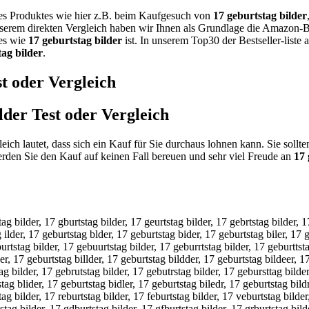
nes Produktes wie hier z.B. beim Kaufgesuch von
17 geburtstag bilder
nserem direkten Vergleich haben wir Ihnen als Grundlage die Amazon-Be
tes wie
17 geburtstag bilder
ist. In unserem Top30 der Bestseller-liste
tag bilder
.
t oder Vergleich
lder
Test oder Vergleich
eich lautet, dass sich ein Kauf für Sie durchaus lohnen kann. Sie soll
den Sie den Kauf auf keinen Fall bereuen und sehr viel Freude an
17 
tag bilder, 17 gburtstag bilder, 17 geurtstag bilder, 17 gebrtstag bilder, 
 ilder, 17 geburtstag blder, 17 geburtstag bider, 17 geburtstag biler, 17 
urtstag bilder, 17 gebuurtstag bilder, 17 geburrtstag bilder, 17 geburttsta
er, 17 geburtstag billder, 17 geburtstag bildder, 17 geburtstag bildeer, 1
ag bilder, 17 gebrutstag bilder, 17 gebutrstag bilder, 17 gebursttag bilder
stag blider, 17 geburtstag bidler, 17 geburtstag biledr, 17 geburtstag bil
ag bilder, 17 reburtstag bilder, 17 feburtstag bilder, 17 veburtstag bilder
tag bilder, 17 gdburtstag bilder, 17 gfburtstag bilder, 17 grburtstag bild