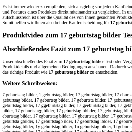
Es ist immer wieder zu empfehlen, sich ausgiebig vor jedem Kauf ei
und Features eines Produktes direkt miteinander zu vergleichen. In u
aufschlussreich ist über die Qualität des von Ihnen gesuchten Produk
Somit helfen wir Ihnen also bei der Kaufentscheidung für
17 geburts
Produktvideo zum
17 geburtstag bilder
Tes
Abschließendes Fazit zum
17 geburtstag bi
Unser abschließendes Fazit zum
17 geburtstag bilder
Test oder Vergl
Produktdetails und allgemeinen Bedingungen anschauen. Dadurch wer
das richtige Produkt wie
17 geburtstag bilder
zu entscheiden.
Weitere Schreibweisen:
7 geburtstag bilder, 1 geburtstag bilder, 17 geburtstag bilder, 17 eburts
geburtsag bilder, 17 geburtstg bilder, 17 geburtsta bilder, 17 geburtstag
geburtstag bilder, 17 ggeburtstag bilder, 17 geeburtstag bilder, 17 gebb
bilder, 17 geburtstagg bilder, 17 geburtstag bbilder, 17 geburtstag biild
eburtstag bilder, 17 egburtstag bilder, 17 gbeurtstag bilder, 17 geubrtst
geburtsta gbilder, 17 geburtstagb ilder, 17 geburtstag iblder, 17 geburt
geburtstag bilder, 1y geburtstag bilder, 1u geburtstag bilder, 1i geburtst
heburtstag bilder, 17 neburtstag bilder, 17 gwburtstag bilder, 17 gsburts