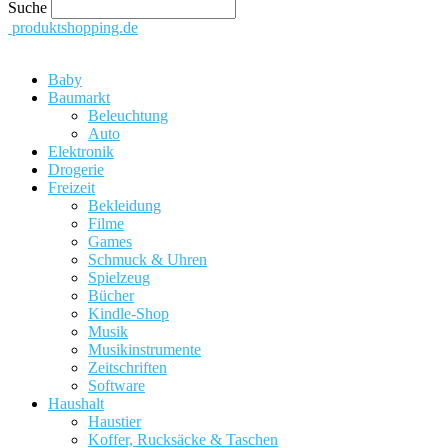
Suche
produktshopping.de
Baby
Baumarkt
Beleuchtung
Auto
Elektronik
Drogerie
Freizeit
Bekleidung
Filme
Games
Schmuck & Uhren
Spielzeug
Bücher
Kindle-Shop
Musik
Musikinstrumente
Zeitschriften
Software
Haushalt
Haustier
Koffer, Rucksäcke & Taschen