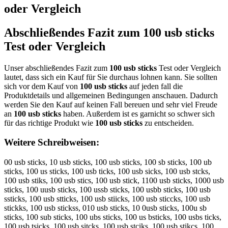
oder Vergleich
Abschließendes Fazit zum
100 usb sticks
Test oder Vergleich
Unser abschließendes Fazit zum
100 usb sticks
Test oder Vergleich
lautet, dass sich ein Kauf für Sie durchaus lohnen kann. Sie sollten
sich vor dem Kauf von
100 usb sticks
auf jeden fall die
Produktdetails und allgemeinen Bedingungen anschauen. Dadurch
werden Sie den Kauf auf keinen Fall bereuen und sehr viel Freude
an
100 usb sticks
haben. Außerdem ist es garnicht so schwer sich
für das richtige Produkt wie
100 usb sticks
zu entscheiden.
Weitere Schreibweisen:
00 usb sticks, 10 usb sticks, 100 usb sticks, 100 sb sticks, 100 ub
sticks, 100 us sticks, 100 usb ticks, 100 usb sicks, 100 usb stcks,
100 usb stiks, 100 usb stics, 100 usb stick, 1100 usb sticks, 1000 usb
sticks, 100 uusb sticks, 100 ussb sticks, 100 usbb sticks, 100 usb
ssticks, 100 usb stticks, 100 usb stiicks, 100 usb sticcks, 100 usb
stickks, 100 usb stickss, 010 usb sticks, 10 0usb sticks, 100u sb
sticks, 100 sub sticks, 100 ubs sticks, 100 us bsticks, 100 usbs ticks,
100 usb tsicks, 100 usb sitcks, 100 usb stciks, 100 usb stikcs, 100