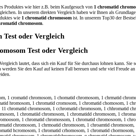
nes Produktes wie hier z.B. beim Kaufgesuch von
1 chromatid chrom
rgleichen. In unserem direkten Vergleich haben wir Ihnen als Grundlag
roduktes wie
1 chromatid chromosom
ist. In unserem Top30 der Bestsel
hromatid chromosom
.
m
Test oder Vergleich
hromosom
Test oder Vergleich
Vergleich lautet, dass sich ein Kauf für Sie durchaus lohnen kann. Sie
 werden Sie den Kauf auf keinen Fall bereuen und sehr viel Freude a
eiden.
om, 1 cromatid chromosom, 1 chomatid chromosom, 1 chrmatid chromo
atid hromosom, 1 chromatid cromosom, 1 chromatid chomosom, 1 chr
, 11 chromatid chromosom, 1 cchromatid chromosom, 1 chhromatid ch
omosom, 1 chromatiid chromosom, 1 chromatidd chromosom, 1 chroma
romoosom, 1 chromatid chromossom, 1 chromatid chromosoom, 1 chr
rmatid chromosom, 1 chrmoatid chromosom, 1 chroamtid chromosom, 
omatid hcromosom, 1 chromatid crhomosom, 1 chromatid chormosom, 
matid chromosom, 1 chromatidchromosom, q chromatid chromosom, w