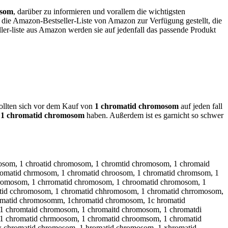
osom
, darüber zu informieren und vorallem die wichtigsten
e die Amazon-Bestseller-Liste von Amazon zur Verfügung gestellt, die
ler-liste aus Amazon werden sie auf jedenfall das passende Produkt
 sollten sich vor dem Kauf von
1 chromatid chromosom
auf jeden fall
n
1 chromatid chromosom
haben. Außerdem ist es garnicht so schwer
som, 1 chroatid chromosom, 1 chromtid chromosom, 1 chromaid
omatid chrmosom, 1 chromatid chroosom, 1 chromatid chromsom, 1
romosom, 1 chrromatid chromosom, 1 chroomatid chromosom, 1
tid cchromosom, 1 chromatid chhromosom, 1 chromatid chrromosom,
omatid chromosomm, 1chromatid chromosom, 1c hromatid
1 chromtaid chromosom, 1 chromaitd chromosom, 1 chromatdi
1 chromatid chrmoosom, 1 chromatid chroomsom, 1 chromatid
 chromatid chromosom, 1 hromatid chromosom, 1 xhromatid