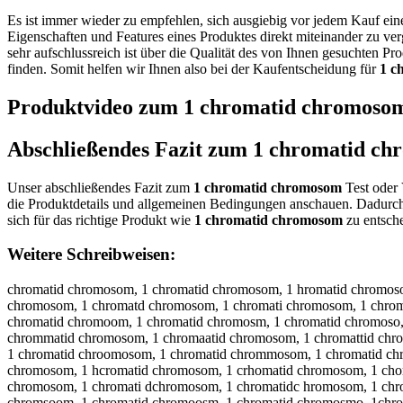
Es ist immer wieder zu empfehlen, sich ausgiebig vor jedem Kauf ei
Eigenschaften und Features eines Produktes direkt miteinander zu ve
sehr aufschlussreich ist über die Qualität des von Ihnen gesuchten P
finden. Somit helfen wir Ihnen also bei der Kaufentscheidung für
1 c
Produktvideo zum
1 chromatid chromoso
Abschließendes Fazit zum
1 chromatid c
Unser abschließendes Fazit zum
1 chromatid chromosom
Test oder 
die Produktdetails und allgemeinen Bedingungen anschauen. Dadurch
sich für das richtige Produkt wie
1 chromatid chromosom
zu entsch
Weitere Schreibweisen:
chromatid chromosom, 1 chromatid chromosom, 1 hromatid chromos
chromosom, 1 chromatd chromosom, 1 chromati chromosom, 1 chrom
chromatid chromoom, 1 chromatid chromosm, 1 chromatid chromoso
chrommatid chromosom, 1 chromaatid chromosom, 1 chromattid chr
1 chromatid chroomosom, 1 chromatid chrommosom, 1 chromatid ch
chromosom, 1 hcromatid chromosom, 1 crhomatid chromosom, 1 cho
chromosom, 1 chromati dchromosom, 1 chromatidc hromosom, 1 chr
chromsoom, 1 chromatid chromoosm, 1 chromatid chromosmo, 1chro